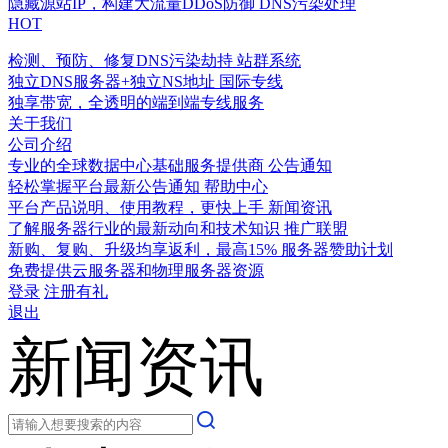
隐藏源站IP，构建大流量DDoS防御
DNS污染处理
HOT
检测、预防、修复DNS污染劫持
站群系统
独立DNS服务器+独立NS地址
国际专线
独享带宽，全透明的端到端专线服务
关于我们
公司介绍
专业的全球数据中心基础服务提供商
公告通知
轻松掌握平台最新公告通知
帮助中心
平台产品说明、使用教程，更快上手
新闻资讯
了解服务器行业的最新动向和技术知识
推广联盟
新购、复购、升级均享返利，最高15%
服务器赞助计划
免费提供云服务器和物理服务器资源
登录
注册有礼
退出
新闻资讯