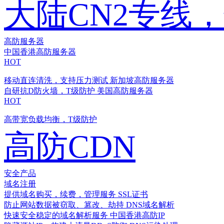
大陆CN2专线
高防服务器
中国香港高防服务器
HOT
移动直连清洗，支持压力测试
新加坡高防服务器
自研抗D防火墙，T级防护
美国高防服务器
HOT
高带宽负载均衡，T级防护
高防CDN
安全产品
域名注册
提供域名购买，续费，管理服务
SSL证书
防止网站数据被窃取、篡改、劫持
DNS域名解析
快速安全稳定的域名解析服务
中国香港高防IP