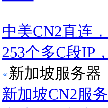
中美CN2直连
253个多C段IP
新加坡服务器
新加坡CN2服