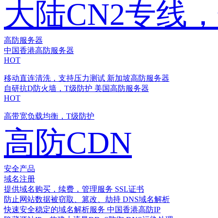
大陆CN2专线
高防服务器
中国香港高防服务器
HOT
移动直连清洗，支持压力测试
新加坡高防服务器
自研抗D防火墙，T级防护
美国高防服务器
HOT
高带宽负载均衡，T级防护
高防CDN
安全产品
域名注册
提供域名购买，续费，管理服务
SSL证书
防止网站数据被窃取、篡改、劫持
DNS域名解析
快速安全稳定的域名解析服务
中国香港高防IP