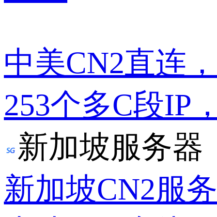
中美CN2直连
253个多C段IP
新加坡服务器
新加坡CN2服