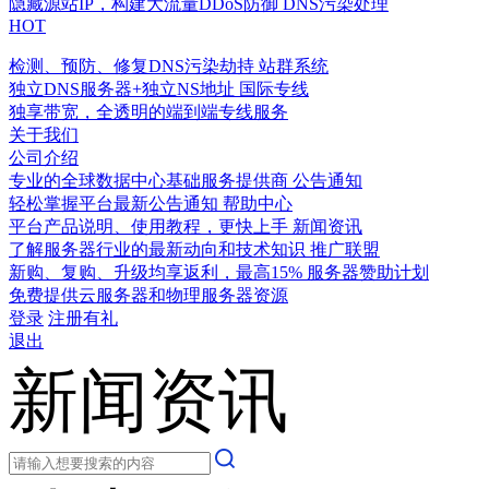
隐藏源站IP，构建大流量DDoS防御
DNS污染处理
HOT
检测、预防、修复DNS污染劫持
站群系统
独立DNS服务器+独立NS地址
国际专线
独享带宽，全透明的端到端专线服务
关于我们
公司介绍
专业的全球数据中心基础服务提供商
公告通知
轻松掌握平台最新公告通知
帮助中心
平台产品说明、使用教程，更快上手
新闻资讯
了解服务器行业的最新动向和技术知识
推广联盟
新购、复购、升级均享返利，最高15%
服务器赞助计划
免费提供云服务器和物理服务器资源
登录
注册有礼
退出
新闻资讯