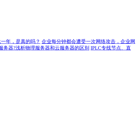
元一年，是真的吗？
企业每分钟都会遭受一次网络攻击，企业网
服务器?浅析物理服务器和云服务器的区别
IPLC专线节点、直