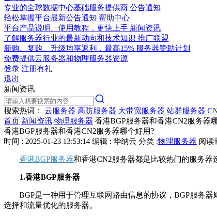
专业的全球数据中心基础服务提供商
公告通知
轻松掌握平台最新公告通知
帮助中心
平台产品说明、使用教程，更快上手
新闻资讯
了解服务器行业的最新动向和技术知识
推广联盟
新购、复购、升级均享返利，最高15%
服务器赞助计划
免费提供云服务器和物理服务器资源
登录
注册有礼
退出
新闻资讯
搜索热词：
云服务器
高防服务器
大带宽服务器
站群服务器
C
首页
新闻资讯
物理服务器
香港BGP服务器和香港CN2服务器
香港BGP服务器和香港CN2服务器哪个好用?
时间 : 2025-01-23 13:53:14
编辑 : 华纳云
分类 :
物理服务器
阅读量 
香港BGP服务器
和香港CN2服务器都是比较热门的服务
1.香港BGP服务器
BGP是一种用于管理互联网路由信息的协议，BGP服务器则
选择和流量优化的服务器。