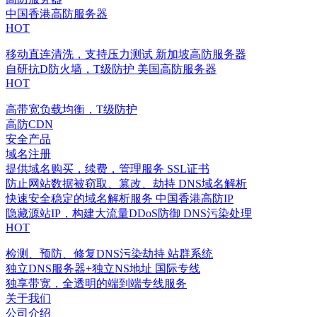
中国香港高防服务器
HOT
移动直连清洗，支持压力测试
新加坡高防服务器
自研抗D防火墙，T级防护
美国高防服务器
HOT
高带宽负载均衡，T级防护
高防CDN
安全产品
域名注册
提供域名购买，续费，管理服务
SSL证书
防止网站数据被窃取、篡改、劫持
DNS域名解析
快速安全稳定的域名解析服务
中国香港高防IP
隐藏源站IP，构建大流量DDoS防御
DNS污染处理
HOT
检测、预防、修复DNS污染劫持
站群系统
独立DNS服务器+独立NS地址
国际专线
独享带宽，全透明的端到端专线服务
关于我们
公司介绍