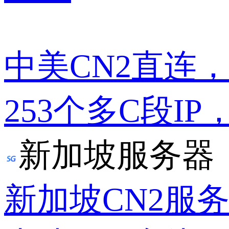
中美CN2直连
253个多C段IP
新加坡服务器
新加坡CN2服