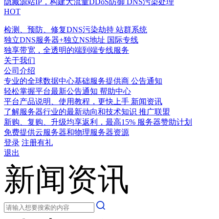
隐藏源站IP，构建大流量DDoS防御
DNS污染处理
HOT
检测、预防、修复DNS污染劫持
站群系统
独立DNS服务器+独立NS地址
国际专线
独享带宽，全透明的端到端专线服务
关于我们
公司介绍
专业的全球数据中心基础服务提供商
公告通知
轻松掌握平台最新公告通知
帮助中心
平台产品说明、使用教程，更快上手
新闻资讯
了解服务器行业的最新动向和技术知识
推广联盟
新购、复购、升级均享返利，最高15%
服务器赞助计划
免费提供云服务器和物理服务器资源
登录
注册有礼
退出
新闻资讯