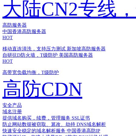
大陆CN2专线
高防服务器
中国香港高防服务器
HOT
移动直连清洗，支持压力测试
新加坡高防服务器
自研抗D防火墙，T级防护
美国高防服务器
HOT
高带宽负载均衡，T级防护
高防CDN
安全产品
域名注册
提供域名购买，续费，管理服务
SSL证书
防止网站数据被窃取、篡改、劫持
DNS域名解析
快速安全稳定的域名解析服务
中国香港高防IP