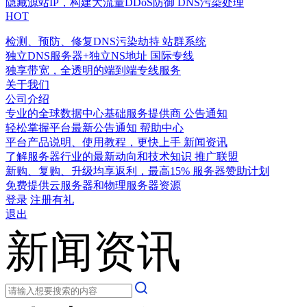
隐藏源站IP，构建大流量DDoS防御
DNS污染处理
HOT
检测、预防、修复DNS污染劫持
站群系统
独立DNS服务器+独立NS地址
国际专线
独享带宽，全透明的端到端专线服务
关于我们
公司介绍
专业的全球数据中心基础服务提供商
公告通知
轻松掌握平台最新公告通知
帮助中心
平台产品说明、使用教程，更快上手
新闻资讯
了解服务器行业的最新动向和技术知识
推广联盟
新购、复购、升级均享返利，最高15%
服务器赞助计划
免费提供云服务器和物理服务器资源
登录
注册有礼
退出
新闻资讯