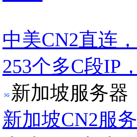
中美CN2直连
253个多C段IP
新加坡服务器
新加坡CN2服