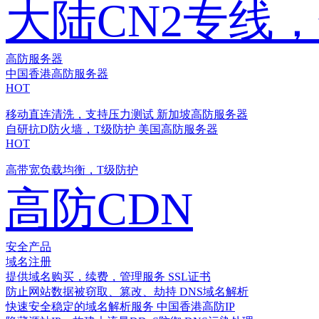
大陆CN2专线
高防服务器
中国香港高防服务器
HOT
移动直连清洗，支持压力测试
新加坡高防服务器
自研抗D防火墙，T级防护
美国高防服务器
HOT
高带宽负载均衡，T级防护
高防CDN
安全产品
域名注册
提供域名购买，续费，管理服务
SSL证书
防止网站数据被窃取、篡改、劫持
DNS域名解析
快速安全稳定的域名解析服务
中国香港高防IP