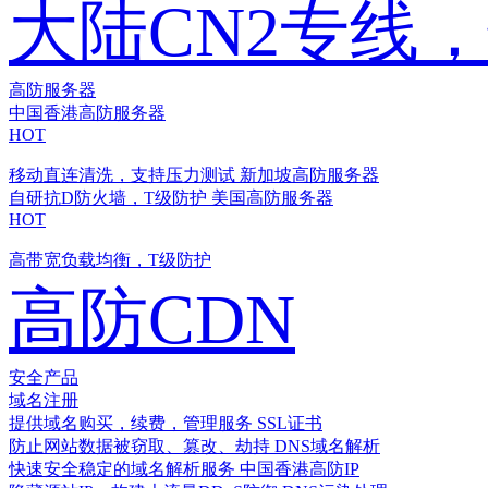
大陆CN2专线
高防服务器
中国香港高防服务器
HOT
移动直连清洗，支持压力测试
新加坡高防服务器
自研抗D防火墙，T级防护
美国高防服务器
HOT
高带宽负载均衡，T级防护
高防CDN
安全产品
域名注册
提供域名购买，续费，管理服务
SSL证书
防止网站数据被窃取、篡改、劫持
DNS域名解析
快速安全稳定的域名解析服务
中国香港高防IP