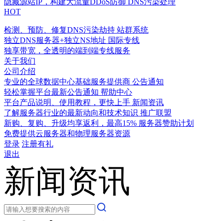
隐藏源站IP，构建大流量DDoS防御
DNS污染处理
HOT
检测、预防、修复DNS污染劫持
站群系统
独立DNS服务器+独立NS地址
国际专线
独享带宽，全透明的端到端专线服务
关于我们
公司介绍
专业的全球数据中心基础服务提供商
公告通知
轻松掌握平台最新公告通知
帮助中心
平台产品说明、使用教程，更快上手
新闻资讯
了解服务器行业的最新动向和技术知识
推广联盟
新购、复购、升级均享返利，最高15%
服务器赞助计划
免费提供云服务器和物理服务器资源
登录
注册有礼
退出
新闻资讯