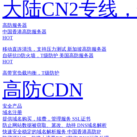
大陆CN2专线
高防服务器
中国香港高防服务器
HOT
移动直连清洗，支持压力测试
新加坡高防服务器
自研抗D防火墙，T级防护
美国高防服务器
HOT
高带宽负载均衡，T级防护
高防CDN
安全产品
域名注册
提供域名购买，续费，管理服务
SSL证书
防止网站数据被窃取、篡改、劫持
DNS域名解析
快速安全稳定的域名解析服务
中国香港高防IP