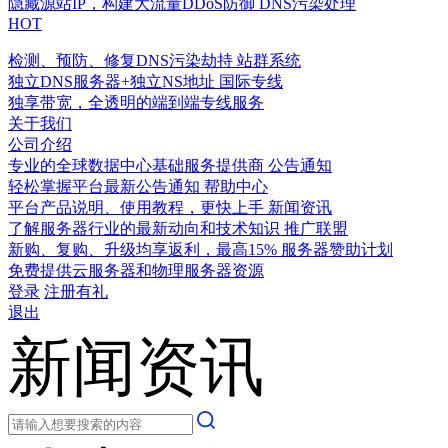
隐藏源站IP，构建大流量DDoS防御
DNS污染处理
HOT
检测、预防、修复DNS污染劫持
站群系统
独立DNS服务器+独立NS地址
国际专线
独享带宽，全透明的端到端专线服务
关于我们
公司介绍
专业的全球数据中心基础服务提供商
公告通知
轻松掌握平台最新公告通知
帮助中心
平台产品说明、使用教程，更快上手
新闻资讯
了解服务器行业的最新动向和技术知识
推广联盟
新购、复购、升级均享返利，最高15%
服务器赞助计划
免费提供云服务器和物理服务器资源
登录
注册有礼
退出
新闻资讯