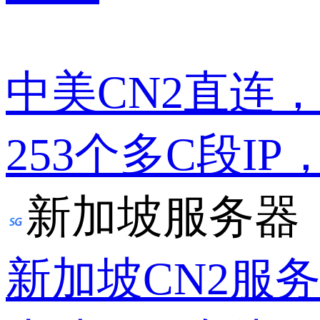
中美CN2直连
253个多C段IP
新加坡服务器
新加坡CN2服