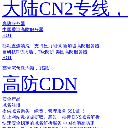
大陆CN2专线
高防服务器
中国香港高防服务器
HOT
移动直连清洗，支持压力测试
新加坡高防服务器
自研抗D防火墙，T级防护
美国高防服务器
HOT
高带宽负载均衡，T级防护
高防CDN
安全产品
域名注册
提供域名购买，续费，管理服务
SSL证书
防止网站数据被窃取、篡改、劫持
DNS域名解析
快速安全稳定的域名解析服务
中国香港高防IP