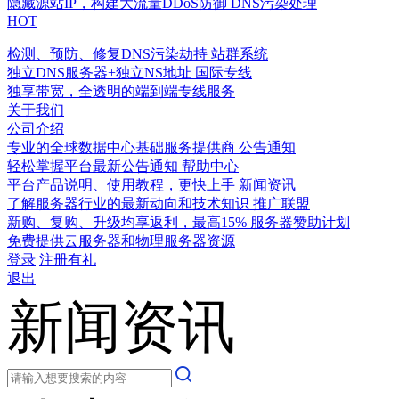
隐藏源站IP，构建大流量DDoS防御
DNS污染处理
HOT
检测、预防、修复DNS污染劫持
站群系统
独立DNS服务器+独立NS地址
国际专线
独享带宽，全透明的端到端专线服务
关于我们
公司介绍
专业的全球数据中心基础服务提供商
公告通知
轻松掌握平台最新公告通知
帮助中心
平台产品说明、使用教程，更快上手
新闻资讯
了解服务器行业的最新动向和技术知识
推广联盟
新购、复购、升级均享返利，最高15%
服务器赞助计划
免费提供云服务器和物理服务器资源
登录
注册有礼
退出
新闻资讯