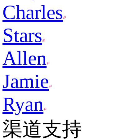
Charles
Stars
Allen
Jamie
Ryan
渠道支持