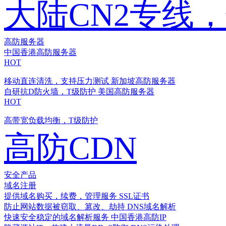
大陆CN2专线
高防服务器
中国香港高防服务器
HOT
移动直连清洗，支持压力测试
新加坡高防服务器
自研抗D防火墙，T级防护
美国高防服务器
HOT
高带宽负载均衡，T级防护
高防CDN
安全产品
域名注册
提供域名购买，续费，管理服务
SSL证书
防止网站数据被窃取、篡改、劫持
DNS域名解析
快速安全稳定的域名解析服务
中国香港高防IP