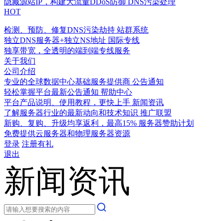
隐藏源站IP，构建大流量DDoS防御
DNS污染处理
HOT
检测、预防、修复DNS污染劫持
站群系统
独立DNS服务器+独立NS地址
国际专线
独享带宽，全透明的端到端专线服务
关于我们
公司介绍
专业的全球数据中心基础服务提供商
公告通知
轻松掌握平台最新公告通知
帮助中心
平台产品说明、使用教程，更快上手
新闻资讯
了解服务器行业的最新动向和技术知识
推广联盟
新购、复购、升级均享返利，最高15%
服务器赞助计划
免费提供云服务器和物理服务器资源
登录
注册有礼
退出
新闻资讯