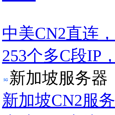
中美CN2直连
253个多C段IP
新加坡服务器
新加坡CN2服