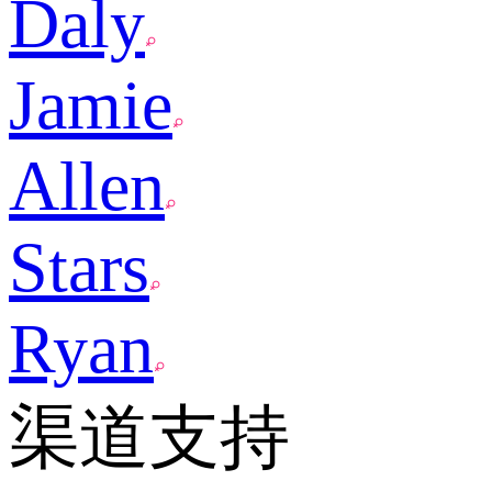
Daly
Jamie
Allen
Stars
Ryan
渠道支持