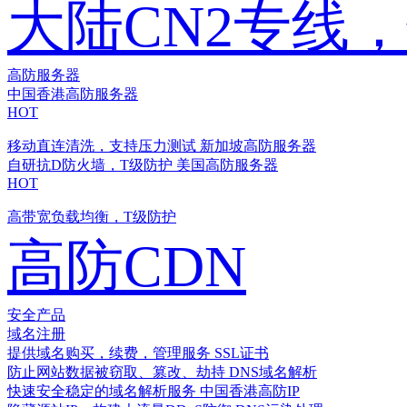
大陆CN2专线
高防服务器
中国香港高防服务器
HOT
移动直连清洗，支持压力测试
新加坡高防服务器
自研抗D防火墙，T级防护
美国高防服务器
HOT
高带宽负载均衡，T级防护
高防CDN
安全产品
域名注册
提供域名购买，续费，管理服务
SSL证书
防止网站数据被窃取、篡改、劫持
DNS域名解析
快速安全稳定的域名解析服务
中国香港高防IP