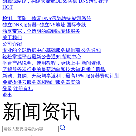
隐藏源站IP，构建大流量DDoS防御
DNS污染处理
HOT
检测、预防、修复DNS污染劫持
站群系统
独立DNS服务器+独立NS地址
国际专线
独享带宽，全透明的端到端专线服务
关于我们
公司介绍
专业的全球数据中心基础服务提供商
公告通知
轻松掌握平台最新公告通知
帮助中心
平台产品说明、使用教程，更快上手
新闻资讯
了解服务器行业的最新动向和技术知识
推广联盟
新购、复购、升级均享返利，最高15%
服务器赞助计划
免费提供云服务器和物理服务器资源
登录
注册有礼
退出
新闻资讯