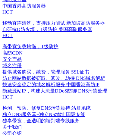
中国香港高防服务器
HOT
移动直连清洗，支持压力测试
新加坡高防服务器
自研抗D防火墙，T级防护
美国高防服务器
HOT
高带宽负载均衡，T级防护
高防CDN
安全产品
域名注册
提供域名购买，续费，管理服务
SSL证书
防止网站数据被窃取、篡改、劫持
DNS域名解析
快速安全稳定的域名解析服务
中国香港高防IP
隐藏源站IP，构建大流量DDoS防御
DNS污染处理
HOT
检测、预防、修复DNS污染劫持
站群系统
独立DNS服务器+独立NS地址
国际专线
独享带宽，全透明的端到端专线服务
关于我们
公司介绍