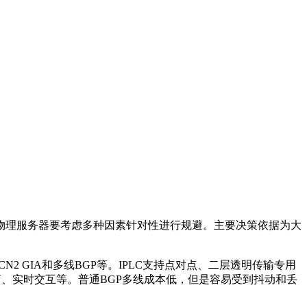
物理服务器要考虑多种因素针对性进行规避。主要决策依据为大
CN2 GIA
和多线
BGP
等。
IPLC
支持点对点、二层透明传输专用
商、实时交互等。普通
BGP
多线成本低，但是容易受到抖动和丢
。