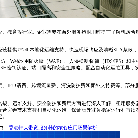
疗、教育等行业。企业需要在海外服务器租用时提前了解机房合
应该提供
7*24h
本地化运维支持、快速现场响应及清晰
SLA
条款，
攻防、
Web
应用防火墙（
WAF
）、入侵检测
/
防御（
IDS/IPS
）和主
SSH
密钥认证、端口隔离和安全组策略。配合自动化运维工具，
用、
IP
申请费、跨境流量费、清洗防护费和额外支持费等。部分
合规、运维支持、安全防护和费用方面进行深入了解。租用服务
配合完善技术支持和自动化运维，保证海外业务稳定运行和持续
定。
篇：
香港特大带宽服务器的核心应用场景解析