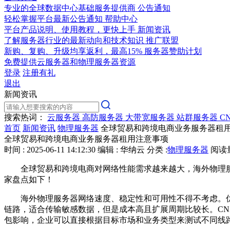
专业的全球数据中心基础服务提供商
公告通知
轻松掌握平台最新公告通知
帮助中心
平台产品说明、使用教程，更快上手
新闻资讯
了解服务器行业的最新动向和技术知识
推广联盟
新购、复购、升级均享返利，最高15%
服务器赞助计划
免费提供云服务器和物理服务器资源
登录
注册有礼
退出
新闻资讯
搜索热词：
云服务器
高防服务器
大带宽服务器
站群服务器
C
首页
新闻资讯
物理服务器
全球贸易和跨境电商业务服务器租
全球贸易和跨境电商业务服务器租用注意事项
时间 : 2025-06-11 14:12:30
编辑 : 华纳云
分类 :
物理服务器
阅读量 
全球贸易和跨境电商对网络性能需求越来越大，海外物理
家盘点如下！
海外物理服务器网络速度、稳定性和可用性不得不考虑。
链路，适合传输敏感数据，但是成本高且扩展周期比较长。
CN
包影响，企业可以直接根据目标市场和业务类型来测试不同线