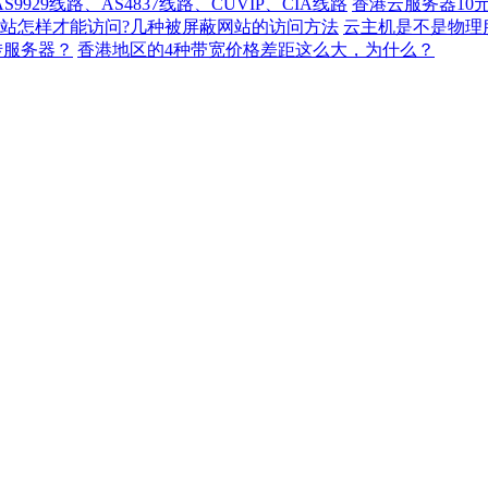
929线路、AS4837线路、CUVIP、CIA线路
香港云服务器10
站怎样才能访问?几种被屏蔽网站的访问方法
云主机是不是物理
转服务器？
香港地区的4种带宽价格差距这么大，为什么？