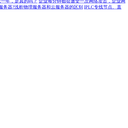
元一年，是真的吗？
企业每分钟都会遭受一次网络攻击，企业网
服务器?浅析物理服务器和云服务器的区别
IPLC专线节点、直