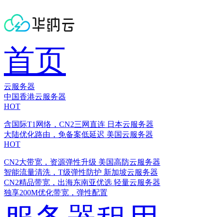
首页
云服务器
中国香港云服务器
HOT
含国际T1网络，CN2三网直连
日本云服务器
大陆优化路由，免备案低延迟
美国云服务器
HOT
CN2大带宽，资源弹性升级
美国高防云服务器
智能流量清洗，T级弹性防护
新加坡云服务器
CN2精品带宽，出海东南亚优选
轻量云服务器
独享200M优化带宽，弹性配置