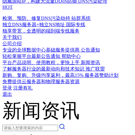
隐藏源站IP，构建大流量DDoS防御
DNS污染处理
HOT
检测、预防、修复DNS污染劫持
站群系统
独立DNS服务器+独立NS地址
国际专线
独享带宽，全透明的端到端专线服务
关于我们
公司介绍
专业的全球数据中心基础服务提供商
公告通知
轻松掌握平台最新公告通知
帮助中心
平台产品说明、使用教程，更快上手
新闻资讯
了解服务器行业的最新动向和技术知识
推广联盟
新购、复购、升级均享返利，最高15%
服务器赞助计划
免费提供云服务器和物理服务器资源
登录
注册有礼
退出
新闻资讯