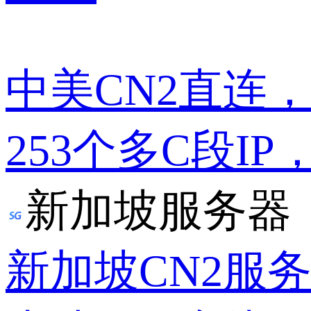
中美CN2直连
253个多C段IP
新加坡服务器
新加坡CN2服