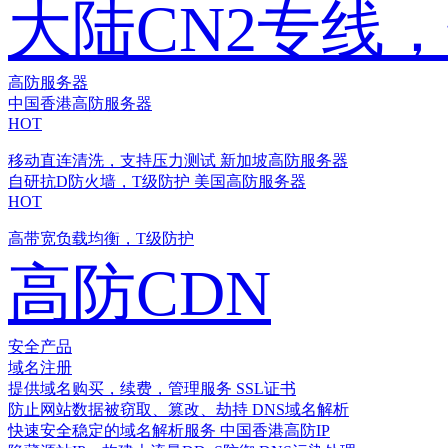
大陆CN2专线
高防服务器
中国香港高防服务器
HOT
移动直连清洗，支持压力测试
新加坡高防服务器
自研抗D防火墙，T级防护
美国高防服务器
HOT
高带宽负载均衡，T级防护
高防CDN
安全产品
域名注册
提供域名购买，续费，管理服务
SSL证书
防止网站数据被窃取、篡改、劫持
DNS域名解析
快速安全稳定的域名解析服务
中国香港高防IP