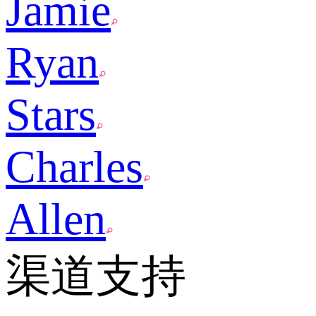
Jamie
Ryan
Stars
Charles
Allen
渠道支持