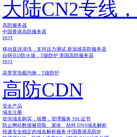
大陆CN2专线
高防服务器
中国香港高防服务器
HOT
移动直连清洗，支持压力测试
新加坡高防服务器
自研抗D防火墙，T级防护
美国高防服务器
HOT
高带宽负载均衡，T级防护
高防CDN
安全产品
域名注册
提供域名购买，续费，管理服务
SSL证书
防止网站数据被窃取、篡改、劫持
DNS域名解析
快速安全稳定的域名解析服务
中国香港高防IP