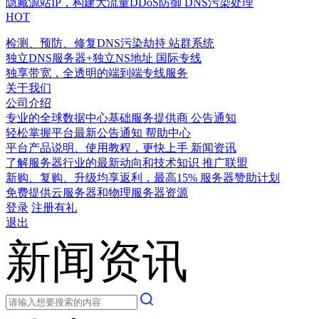
隐藏源站IP，构建大流量DDoS防御
DNS污染处理
HOT
检测、预防、修复DNS污染劫持
站群系统
独立DNS服务器+独立NS地址
国际专线
独享带宽，全透明的端到端专线服务
关于我们
公司介绍
专业的全球数据中心基础服务提供商
公告通知
轻松掌握平台最新公告通知
帮助中心
平台产品说明、使用教程，更快上手
新闻资讯
了解服务器行业的最新动向和技术知识
推广联盟
新购、复购、升级均享返利，最高15%
服务器赞助计划
免费提供云服务器和物理服务器资源
登录
注册有礼
退出
新闻资讯