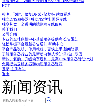
隐藏源站IP，构建大流量DDoS防御
DNS污染处理
HOT
检测、预防、修复DNS污染劫持
站群系统
独立DNS服务器+独立NS地址
国际专线
独享带宽，全透明的端到端专线服务
关于我们
公司介绍
专业的全球数据中心基础服务提供商
公告通知
轻松掌握平台最新公告通知
帮助中心
平台产品说明、使用教程，更快上手
新闻资讯
了解服务器行业的最新动向和技术知识
推广联盟
新购、复购、升级均享返利，最高15%
服务器赞助计划
免费提供云服务器和物理服务器资源
登录
注册有礼
退出
新闻资讯