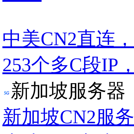
中美CN2直连
253个多C段IP
新加坡服务器
新加坡CN2服