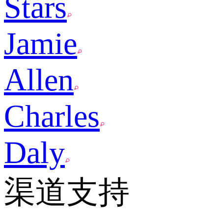
Stars
Jamie
Allen
Charles
Daly
渠道支持