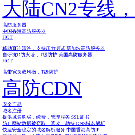
大陆CN2专线
高防服务器
中国香港高防服务器
HOT
移动直连清洗，支持压力测试
新加坡高防服务器
自研抗D防火墙，T级防护
美国高防服务器
HOT
高带宽负载均衡，T级防护
高防CDN
安全产品
域名注册
提供域名购买，续费，管理服务
SSL证书
防止网站数据被窃取、篡改、劫持
DNS域名解析
快速安全稳定的域名解析服务
中国香港高防IP