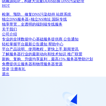
隐藏源站IP，构建大流量DDoS防御
DNS污染处理
HOT
检测、预防、修复DNS污染劫持
站群系统
独立DNS服务器+独立NS地址
国际专线
独享带宽，全透明的端到端专线服务
关于我们
公司介绍
专业的全球数据中心基础服务提供商
公告通知
轻松掌握平台最新公告通知
帮助中心
平台产品说明、使用教程，更快上手
新闻资讯
了解服务器行业的最新动向和技术知识
推广联盟
新购、复购、升级均享返利，最高15%
服务器赞助计划
免费提供云服务器和物理服务器资源
登录
注册有礼
退出