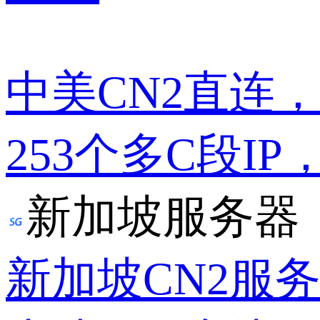
中美CN2直连
253个多C段IP
新加坡服务器
新加坡CN2服