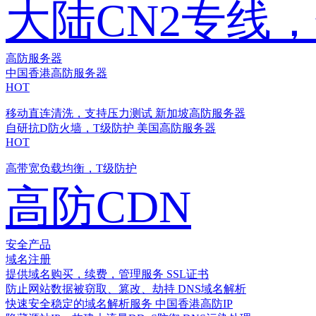
大陆CN2专线
高防服务器
中国香港高防服务器
HOT
移动直连清洗，支持压力测试
新加坡高防服务器
自研抗D防火墙，T级防护
美国高防服务器
HOT
高带宽负载均衡，T级防护
高防CDN
安全产品
域名注册
提供域名购买，续费，管理服务
SSL证书
防止网站数据被窃取、篡改、劫持
DNS域名解析
快速安全稳定的域名解析服务
中国香港高防IP