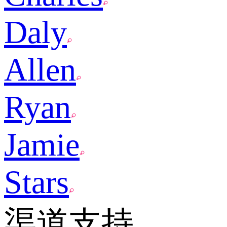
Daly
Allen
Ryan
Jamie
Stars
渠道支持