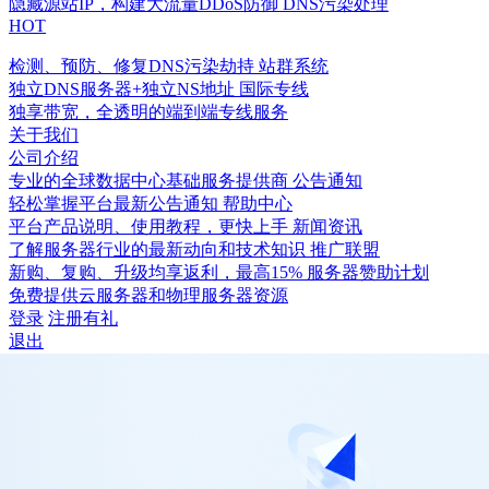
隐藏源站IP，构建大流量DDoS防御
DNS污染处理
HOT
检测、预防、修复DNS污染劫持
站群系统
独立DNS服务器+独立NS地址
国际专线
独享带宽，全透明的端到端专线服务
关于我们
公司介绍
专业的全球数据中心基础服务提供商
公告通知
轻松掌握平台最新公告通知
帮助中心
平台产品说明、使用教程，更快上手
新闻资讯
了解服务器行业的最新动向和技术知识
推广联盟
新购、复购、升级均享返利，最高15%
服务器赞助计划
免费提供云服务器和物理服务器资源
登录
注册有礼
退出