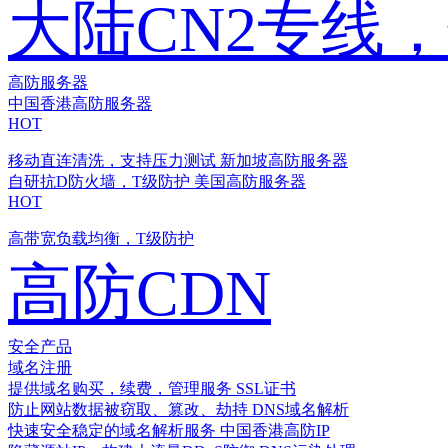
大陆CN2专线
高防服务器
中国香港高防服务器
HOT
移动直连清洗，支持压力测试
新加坡高防服务器
自研抗D防火墙，T级防护
美国高防服务器
HOT
高带宽负载均衡，T级防护
高防CDN
安全产品
域名注册
提供域名购买，续费，管理服务
SSL证书
防止网站数据被窃取、篡改、劫持
DNS域名解析
快速安全稳定的域名解析服务
中国香港高防IP