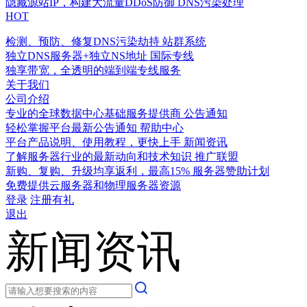
隐藏源站IP，构建大流量DDoS防御
DNS污染处理
HOT
检测、预防、修复DNS污染劫持
站群系统
独立DNS服务器+独立NS地址
国际专线
独享带宽，全透明的端到端专线服务
关于我们
公司介绍
专业的全球数据中心基础服务提供商
公告通知
轻松掌握平台最新公告通知
帮助中心
平台产品说明、使用教程，更快上手
新闻资讯
了解服务器行业的最新动向和技术知识
推广联盟
新购、复购、升级均享返利，最高15%
服务器赞助计划
免费提供云服务器和物理服务器资源
登录
注册有礼
退出
新闻资讯