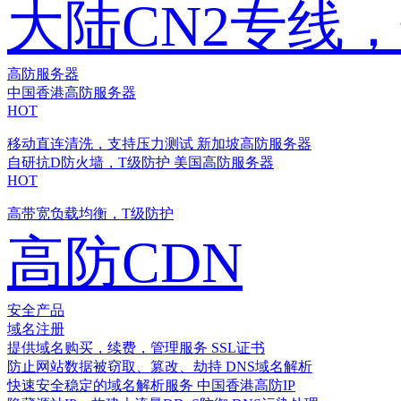
大陆CN2专线
高防服务器
中国香港高防服务器
HOT
移动直连清洗，支持压力测试
新加坡高防服务器
自研抗D防火墙，T级防护
美国高防服务器
HOT
高带宽负载均衡，T级防护
高防CDN
安全产品
域名注册
提供域名购买，续费，管理服务
SSL证书
防止网站数据被窃取、篡改、劫持
DNS域名解析
快速安全稳定的域名解析服务
中国香港高防IP