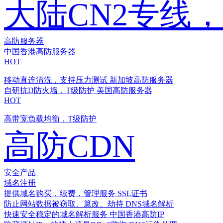
大陆CN2专线
高防服务器
中国香港高防服务器
HOT
移动直连清洗，支持压力测试
新加坡高防服务器
自研抗D防火墙，T级防护
美国高防服务器
HOT
高带宽负载均衡，T级防护
高防CDN
安全产品
域名注册
提供域名购买，续费，管理服务
SSL证书
防止网站数据被窃取、篡改、劫持
DNS域名解析
快速安全稳定的域名解析服务
中国香港高防IP