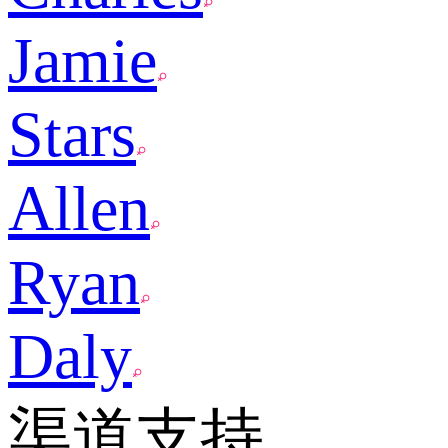
Jamie
Stars
Allen
Ryan
Daly
渠道支持