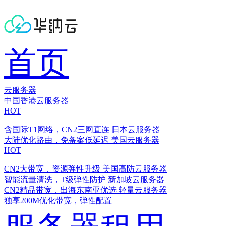
首页
云服务器
中国香港云服务器
HOT
含国际T1网络，CN2三网直连
日本云服务器
大陆优化路由，免备案低延迟
美国云服务器
HOT
CN2大带宽，资源弹性升级
美国高防云服务器
智能流量清洗，T级弹性防护
新加坡云服务器
CN2精品带宽，出海东南亚优选
轻量云服务器
独享200M优化带宽，弹性配置