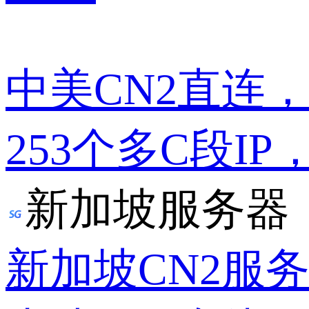
中美CN2直连
253个多C段IP
新加坡服务器
新加坡CN2服