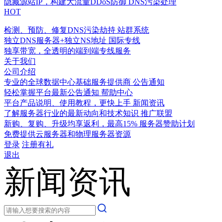
隐藏源站IP，构建大流量DDoS防御
DNS污染处理
HOT
检测、预防、修复DNS污染劫持
站群系统
独立DNS服务器+独立NS地址
国际专线
独享带宽，全透明的端到端专线服务
关于我们
公司介绍
专业的全球数据中心基础服务提供商
公告通知
轻松掌握平台最新公告通知
帮助中心
平台产品说明、使用教程，更快上手
新闻资讯
了解服务器行业的最新动向和技术知识
推广联盟
新购、复购、升级均享返利，最高15%
服务器赞助计划
免费提供云服务器和物理服务器资源
登录
注册有礼
退出
新闻资讯