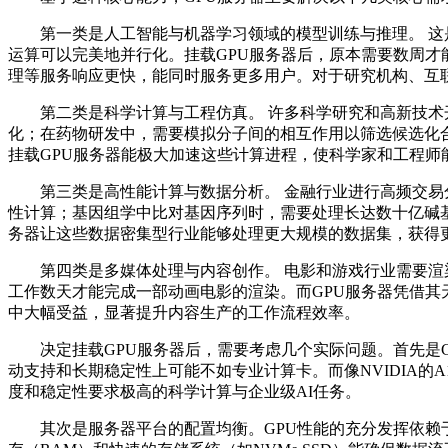
第一类是人工智能与机器学习领域的模型训练与推理。 这
运算可以完美地并行化。挂载
GPU
服务器后，原本需要数周才
理等服务响应更快，能同时服务更多用户。对于研究机构、互
第二类是科学计算与工程仿真。 许多科学研究和高新技
化；在药物研发中，需要模拟分子间的相互作用以筛选候选化
挂载
GPU
服务器能极大加速这些计算进程，使科学家和工程师
第三类是高性能计算与数据分析。 金融行业进行高频交
性计算；基因组学中比对基因序列时，需要处理长达数十亿碱
务器让这些数据密集型行业能够处理更大规模的数据集，获得
第四类是多媒体处理与内容创作。 电影和游戏行业需要
工作数天才能完成一部动画电影的渲染。而
GPU
服务器凭借其
中大幅受益，显著提升内容生产的工作流程效率。
决定挂载
GPU
服务器后，需要考虑几个实际问题。首先是
动支持和长期稳定性上可能不如专业计算卡。而像
NVIDIA
的
A
度和稳定性要求极高的科学计算与企业级
AI
任务。
其次是服务器平台的配置均衡。
GPU
性能的充分发挥依赖