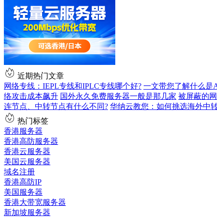
近期热门文章
网络专线：IEPL专线和IPLC专线哪个好?
一文带您了解什么是AS9
络攻击成本飙升
国外永久免费服务器一般是那几家
被屏蔽的网
连节点、中转节点有什么不同?
华纳云教您：如何挑选海外中
热门标签
香港服务器
香港高防服务器
香港云服务器
美国云服务器
域名注册
香港高防IP
美国服务器
香港大带宽服务器
新加坡服务器