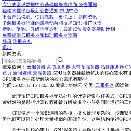
专业的全球数据中心基础服务提供商
公告通知
轻松掌握平台最新公告通知
帮助中心
平台产品说明、使用教程，更快上手
新闻资讯
了解服务器行业的最新动向和技术知识
推广联盟
新购、复购、升级均享返利，最高15%
服务器赞助计划
免费提供云服务器和物理服务器资源
登录
注册有礼
退出
新闻资讯
搜索热词：
云服务器
高防服务器
大带宽服务器
站群服务器
C
首页
新闻资讯
云服务器
GPU服务器挂载所解决的核心需求有
GPU服务器挂载所解决的核心需求有哪些
时间 : 2025-12-15 15:03:02
编辑 : 华纳云
分类 :
云服务器
阅读量 :
处理传统
CPU
服务器无法处理的计算密集型任务式，
GPU
置针对的是那些计算过程能被分解成多个小任务同时运行的工
CPU
像是一个知识渊博的教授，擅长处理复杂的、步骤繁
但他们可以同时处理大量相似的基础作业。这种结构使得
GPU
基于这种核心能力，
GPU
服务器主要解决以下几类核心需