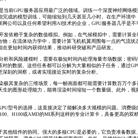
是当前
GPU
服务器应用最广泛的领域。训练一个深度神经网络模
能完成的模型训练，可能缩短到几天甚至几小时。在生产环境中
联网公司以及任何希望利用
AI
技术的企业，
GPU
服务器几乎是不
术开发依赖于复杂的数值模拟。例如，在气候模拟中，需要计算全
合物；在流体动力学中，需要计算飞机机翼周围每一点的气流状
能在更短时间内获得结果，推动科研突破和产品研发。
易分析和风险建模时，需要在极短时间内处理海量市场数据；密码
基对的数据。这些任务都可以分解为大量相似的子任务，通过
GP
更深刻的洞察，或者实现接近实时的复杂分析。
渲染极其复杂的三维场景，每一帧画面都可能需要计算数百万个多
天生的图形处理能力，能将渲染时间缩短一个数量级。此外，视
GPU
型号的选择，这直接决定了能解决多大规模的问题。消费级
100
、
H100
或
AMD
的
MI
系列这样的专业计算卡，具备更高的双
于其他组件的协同。强大的多核
CPU
是必要的，它负责准备数据