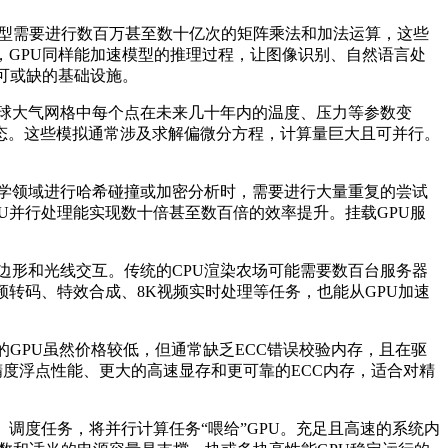
型需要进行数百万甚至数十亿次的矩阵乘法和加法运算，这些
，
GPU
同样能加速模型的推理过程，让图像识别、自然语言处
可或缺的基础设施。
球大气网格中每个点在未来几十年内的温度、压力等参数变
态。这些模拟通常涉及求解偏微分方程，计算量巨大且可并行。
学领域进行哈希碰撞或加密分析时，需要进行大量重复的尝试
U
并行处理能实现数十倍甚至数百倍的效率提升。挂载
GPU
服
边形和光线交互。传统的
CPU
渲染农场可能需要数百台服务器
频转码、特效合成、
8K
视频实时处理等任务，也能从
GPU
加速
的
GPU
虽然价格较低，但通常缺乏
ECC
错误校验内存，且在驱
精度浮点性能、更大的高速显存和更可靠的
ECC
内存，适合对精
、调度任务，将并行计算任务
“
喂给
”GPU
。充足且高速的系统内