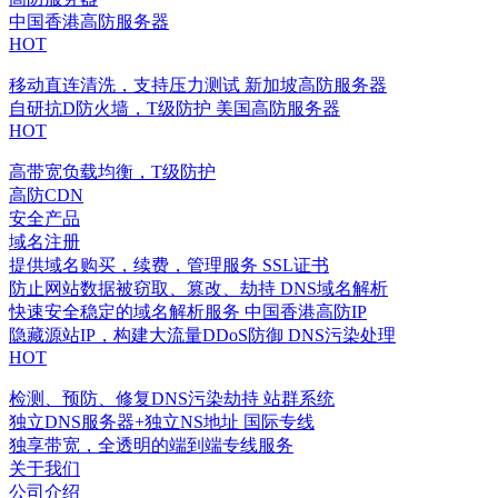
中国香港高防服务器
HOT
移动直连清洗，支持压力测试
新加坡高防服务器
自研抗D防火墙，T级防护
美国高防服务器
HOT
高带宽负载均衡，T级防护
高防CDN
安全产品
域名注册
提供域名购买，续费，管理服务
SSL证书
防止网站数据被窃取、篡改、劫持
DNS域名解析
快速安全稳定的域名解析服务
中国香港高防IP
隐藏源站IP，构建大流量DDoS防御
DNS污染处理
HOT
检测、预防、修复DNS污染劫持
站群系统
独立DNS服务器+独立NS地址
国际专线
独享带宽，全透明的端到端专线服务
关于我们
公司介绍