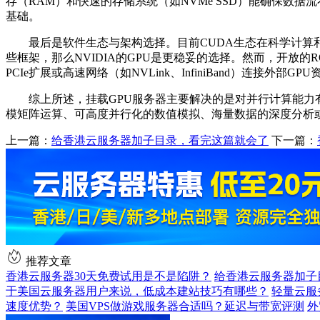
存（
RAM
）和快速的存储系统（如
NVMe SSD
）能确保数据流
基础。
最后是软件生态与架构选择。目前
CUDA
生态在科学计算
些框架，那么
NVIDIA
的
GPU
是更稳妥的选择。然而，开放的
R
PCIe
扩展或高速网络（如
NVLink
、
InfiniBand
）连接外部
GPU
综上所述，挂载
GPU
服务器主要解决的是对并行计算能力
模矩阵运算、可高度并行化的数值模拟、海量数据的深度分析
上一篇：
给香港云服务器加子目录，看完这篇就会了
下一篇：
推荐文章
香港云服务器30天免费试用是不是陷阱？
给香港云服务器加子
于美国云服务器用户来说，低成本建站技巧有哪些？
轻量云服
速度优势？
美国VPS做游戏服务器合适吗？延迟与带宽评测
外