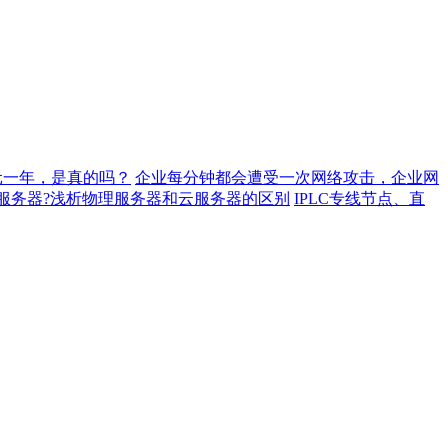
元一年，是真的吗？
企业每分钟都会遭受一次网络攻击，企业网
服务器?浅析物理服务器和云服务器的区别
IPLC专线节点、直