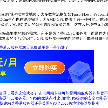
不被阻塞，避免
GPU
因等待数据而空闲。此外，足够的
PCIe
通道
和
AI
领域占据主导地位，大多数主流框架如
TensorFlow
、
PyTorch
OCm
生态也在逐步完善，为
AMD GPU
提供了另一种可能。在部
资源池，实现更灵活的弹性调度和资源共享，这在云环境中尤为
有极高要求的核心需求。它不是为了替代
CPU
服务器，而是作为
或复杂的图形渲染时，
GPU
服务器带来的性能提升可能是颠覆性
香港云服务器30天免费试用是不是陷阱？
目录，看完这篇就会了
访问网站卡顿可能是网站服务器的带宽不
务器与云服务器、VPS的优缺点对比
加州VPS提供的安全功能
贸建站选香港服务器还是美国VPS？2025跨境业务选型指南