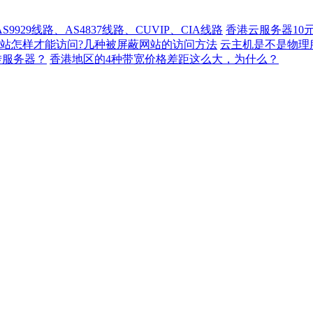
929线路、AS4837线路、CUVIP、CIA线路
香港云服务器10
站怎样才能访问?几种被屏蔽网站的访问方法
云主机是不是物理
转服务器？
香港地区的4种带宽价格差距这么大，为什么？