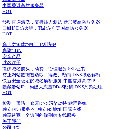
中国香港高防服务器
HOT
移动直连清洗，支持压力测试
新加坡高防服务器
自研抗D防火墙，T级防护
美国高防服务器
HOT
高带宽负载均衡，T级防护
高防CDN
安全产品
域名注册
提供域名购买，续费，管理服务
SSL证书
防止网站数据被窃取、篡改、劫持
DNS域名解析
快速安全稳定的域名解析服务
中国香港高防IP
隐藏源站IP，构建大流量DDoS防御
DNS污染处理
HOT
检测、预防、修复DNS污染劫持
站群系统
独立DNS服务器+独立NS地址
国际专线
独享带宽，全透明的端到端专线服务
关于我们
公司介绍