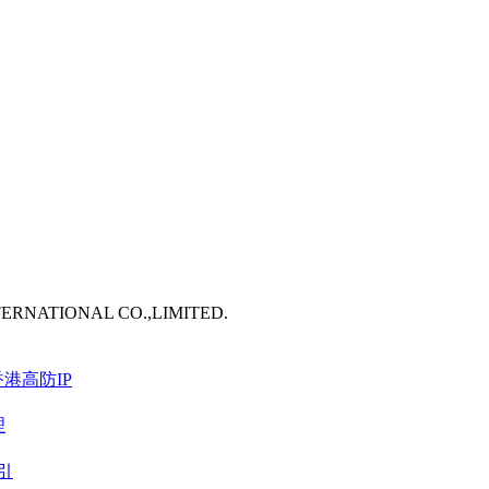
TERNATIONAL CO.,LIMITED.
港高防IP
理
引