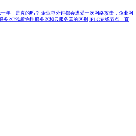
元一年，是真的吗？
企业每分钟都会遭受一次网络攻击，企业网
服务器?浅析物理服务器和云服务器的区别
IPLC专线节点、直