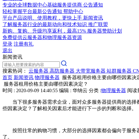
专业的全球数据中心基础服务提供商
公告通知
轻松掌握平台最新公告通知
帮助中心
平台产品说明、使用教程，更快上手
新闻资讯
了解服务器行业的最新动向和技术知识
推广联盟
新购、复购、升级均享返利，最高15%
服务器赞助计划
免费提供云服务器和物理服务器资源
登录
注册有礼
退出
新闻资讯
搜索热词：
云服务器
高防服务器
大带宽服务器
站群服务器
C
首页
新闻资讯
物理服务器
服务器租用价格主要由哪些因素决
服务器租用价格主要由哪些因素决定？
时间 : 2020-09-09 14:40:55
编辑 : 华纳云
分类 :
物理服务器
阅读量 
当下很多服务器需求企业，面对众多服务器提供商的选择
些因素决定？了解相关因素后才能进行下一步的判断和选择。
按照往常的购物习惯，大部分的选择因素都会偏向于服务
了。