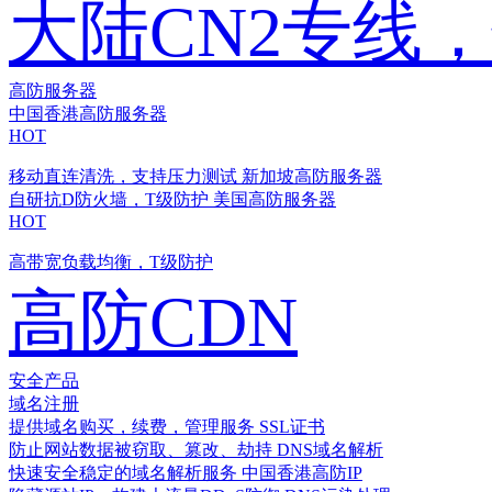
大陆CN2专线
高防服务器
中国香港高防服务器
HOT
移动直连清洗，支持压力测试
新加坡高防服务器
自研抗D防火墙，T级防护
美国高防服务器
HOT
高带宽负载均衡，T级防护
高防CDN
安全产品
域名注册
提供域名购买，续费，管理服务
SSL证书
防止网站数据被窃取、篡改、劫持
DNS域名解析
快速安全稳定的域名解析服务
中国香港高防IP