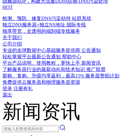
隐藏源站IP，构建大流量DDoS防御
DNS污染处理
HOT
检测、预防、修复DNS污染劫持
站群系统
独立DNS服务器+独立NS地址
国际专线
独享带宽，全透明的端到端专线服务
关于我们
公司介绍
专业的全球数据中心基础服务提供商
公告通知
轻松掌握平台最新公告通知
帮助中心
平台产品说明、使用教程，更快上手
新闻资讯
了解服务器行业的最新动向和技术知识
推广联盟
新购、复购、升级均享返利，最高15%
服务器赞助计划
免费提供云服务器和物理服务器资源
登录
注册有礼
退出
新闻资讯