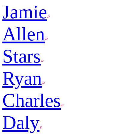
Jamie
Allen
Stars
Ryan
Charles
Daly