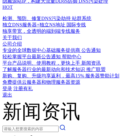
隐藏源站IP，构建大流量DDoS防御
DNS污染处理
HOT
检测、预防、修复DNS污染劫持
站群系统
独立DNS服务器+独立NS地址
国际专线
独享带宽，全透明的端到端专线服务
关于我们
公司介绍
专业的全球数据中心基础服务提供商
公告通知
轻松掌握平台最新公告通知
帮助中心
平台产品说明、使用教程，更快上手
新闻资讯
了解服务器行业的最新动向和技术知识
推广联盟
新购、复购、升级均享返利，最高15%
服务器赞助计划
免费提供云服务器和物理服务器资源
登录
注册有礼
退出
新闻资讯