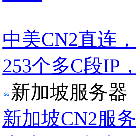
中美CN2直连
253个多C段IP
新加坡服务器
新加坡CN2服