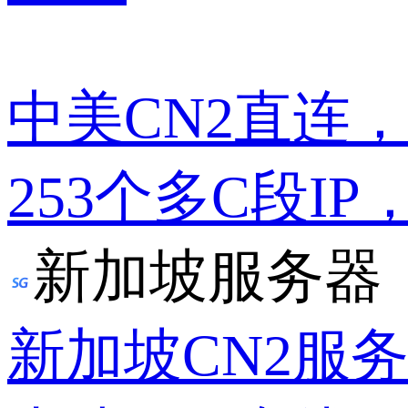
中美CN2直连
253个多C段IP
新加坡服务器
新加坡CN2服