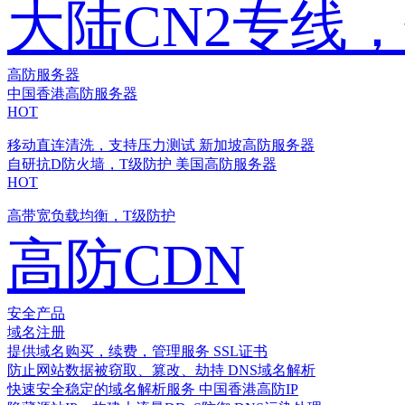
大陆CN2专线
高防服务器
中国香港高防服务器
HOT
移动直连清洗，支持压力测试
新加坡高防服务器
自研抗D防火墙，T级防护
美国高防服务器
HOT
高带宽负载均衡，T级防护
高防CDN
安全产品
域名注册
提供域名购买，续费，管理服务
SSL证书
防止网站数据被窃取、篡改、劫持
DNS域名解析
快速安全稳定的域名解析服务
中国香港高防IP