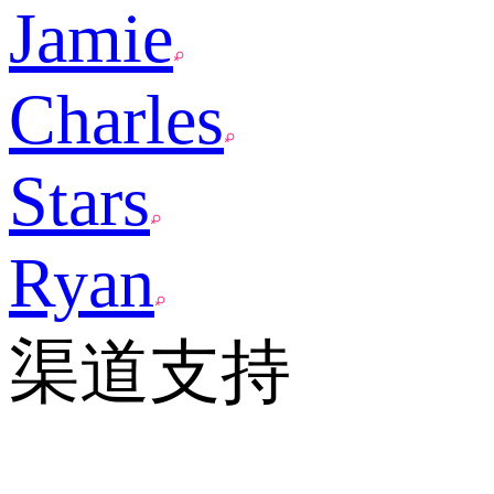
Jamie
Charles
Stars
Ryan
渠道支持