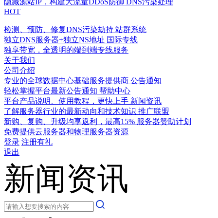
隐藏源站IP，构建大流量DDoS防御
DNS污染处理
HOT
检测、预防、修复DNS污染劫持
站群系统
独立DNS服务器+独立NS地址
国际专线
独享带宽，全透明的端到端专线服务
关于我们
公司介绍
专业的全球数据中心基础服务提供商
公告通知
轻松掌握平台最新公告通知
帮助中心
平台产品说明、使用教程，更快上手
新闻资讯
了解服务器行业的最新动向和技术知识
推广联盟
新购、复购、升级均享返利，最高15%
服务器赞助计划
免费提供云服务器和物理服务器资源
登录
注册有礼
退出
新闻资讯