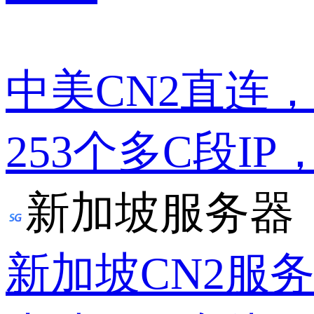
中美CN2直连
253个多C段IP
新加坡服务器
新加坡CN2服