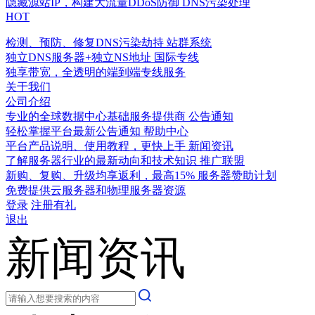
隐藏源站IP，构建大流量DDoS防御
DNS污染处理
HOT
检测、预防、修复DNS污染劫持
站群系统
独立DNS服务器+独立NS地址
国际专线
独享带宽，全透明的端到端专线服务
关于我们
公司介绍
专业的全球数据中心基础服务提供商
公告通知
轻松掌握平台最新公告通知
帮助中心
平台产品说明、使用教程，更快上手
新闻资讯
了解服务器行业的最新动向和技术知识
推广联盟
新购、复购、升级均享返利，最高15%
服务器赞助计划
免费提供云服务器和物理服务器资源
登录
注册有礼
退出
新闻资讯