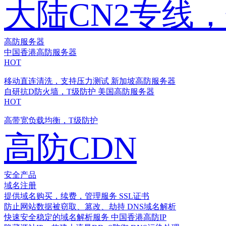
大陆CN2专线
高防服务器
中国香港高防服务器
HOT
移动直连清洗，支持压力测试
新加坡高防服务器
自研抗D防火墙，T级防护
美国高防服务器
HOT
高带宽负载均衡，T级防护
高防CDN
安全产品
域名注册
提供域名购买，续费，管理服务
SSL证书
防止网站数据被窃取、篡改、劫持
DNS域名解析
快速安全稳定的域名解析服务
中国香港高防IP