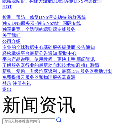
隐藏源站IP，构建大流量DDoS防御
DNS污染处理
HOT
检测、预防、修复DNS污染劫持
站群系统
独立DNS服务器+独立NS地址
国际专线
独享带宽，全透明的端到端专线服务
关于我们
公司介绍
专业的全球数据中心基础服务提供商
公告通知
轻松掌握平台最新公告通知
帮助中心
平台产品说明、使用教程，更快上手
新闻资讯
了解服务器行业的最新动向和技术知识
推广联盟
新购、复购、升级均享返利，最高15%
服务器赞助计划
免费提供云服务器和物理服务器资源
登录
注册有礼
退出
新闻资讯