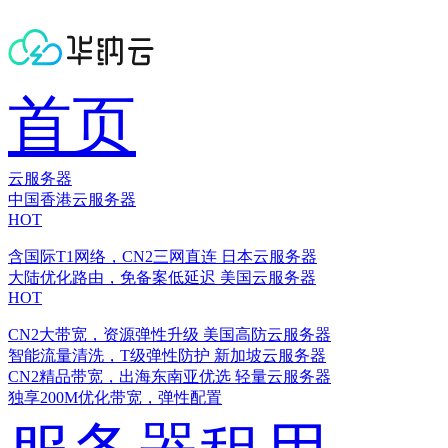
首页
云服务器
中国香港云服务器
HOT
含国际T1网络，CN2三网直连
日本云服务器
大陆优化路由，免备案低延迟
美国云服务器
HOT
CN2大带宽，资源弹性升级
美国高防云服务器
智能流量清洗，T级弹性防护
新加坡云服务器
CN2精品带宽，出海东南亚优选
轻量云服务器
独享200M优化带宽，弹性配置