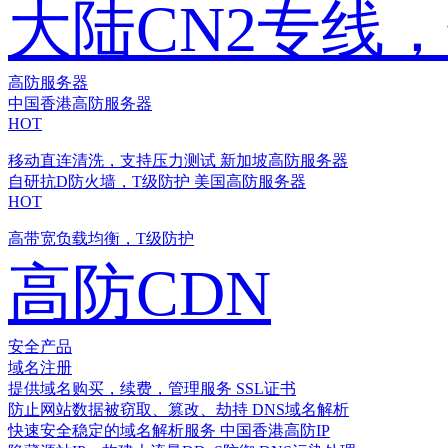
大陆CN2专线
高防服务器
中国香港高防服务器
HOT
移动直连清洗，支持压力测试
新加坡高防服务器
自研抗D防火墙，T级防护
美国高防服务器
HOT
高带宽负载均衡，T级防护
高防CDN
安全产品
域名注册
提供域名购买，续费，管理服务
SSL证书
防止网站数据被窃取、篡改、劫持
DNS域名解析
快速安全稳定的域名解析服务
中国香港高防IP