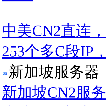
中美CN2直连
253个多C段IP
新加坡服务器
新加坡CN2服