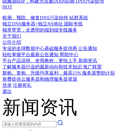
隐藏源站IP，构建大流量DDoS防御
DNS污染处理
HOT
检测、预防、修复DNS污染劫持
站群系统
独立DNS服务器+独立NS地址
国际专线
独享带宽，全透明的端到端专线服务
关于我们
公司介绍
专业的全球数据中心基础服务提供商
公告通知
轻松掌握平台最新公告通知
帮助中心
平台产品说明、使用教程，更快上手
新闻资讯
了解服务器行业的最新动向和技术知识
推广联盟
新购、复购、升级均享返利，最高15%
服务器赞助计划
免费提供云服务器和物理服务器资源
登录
注册有礼
退出
新闻资讯