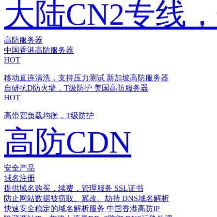
大陆CN2专线
高防服务器
中国香港高防服务器
HOT
移动直连清洗，支持压力测试
新加坡高防服务器
自研抗D防火墙，T级防护
美国高防服务器
HOT
高带宽负载均衡，T级防护
高防CDN
安全产品
域名注册
提供域名购买，续费，管理服务
SSL证书
防止网站数据被窃取、篡改、劫持
DNS域名解析
快速安全稳定的域名解析服务
中国香港高防IP