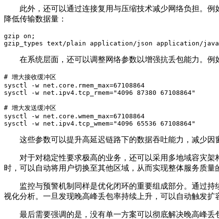
此外，还可以通过连接复用与压缩技术减少网络负担。例如启用 HTT
降低传输数据量：
gzip on;

gzip_types text/plain application/json application/java
在系统层面，还可以调整网络参数以增强抗丢包能力。例
# 增大接收缓冲区

sysctl -w net.core.rmem_max=67108864

sysctl -w net.ipv4.tcp_rmem="4096 87380 67108864"

# 增大发送缓冲区

sysctl -w net.core.wmem_max=67108864

sysctl -w net.ipv4.tcp_wmem="4096 65536 67108864"
这些参数可以提升高延迟链路下的数据吞吐能力，减少因窗
对于对稳定性要求极高的业务，还可以采用多地域容灾架构。例如
时，可以自动将用户切换至其他区域，从而实现整体服务质量
监控与预警机制同样是优化闭环的重要组成部分。通过持续监控丢包率
视化分析。一旦发现晚高峰丢包率持续上升，可以自动触发扩
最后需要强调的是，没有单一方案可以彻底解决晚高峰丢包问题。