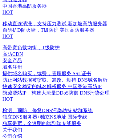
中国香港高防服务器
HOT
移动直连清洗，支持压力测试
新加坡高防服务器
自研抗D防火墙，T级防护
美国高防服务器
HOT
高带宽负载均衡，T级防护
高防CDN
安全产品
域名注册
提供域名购买，续费，管理服务
SSL证书
防止网站数据被窃取、篡改、劫持
DNS域名解析
快速安全稳定的域名解析服务
中国香港高防IP
隐藏源站IP，构建大流量DDoS防御
DNS污染处理
HOT
检测、预防、修复DNS污染劫持
站群系统
独立DNS服务器+独立NS地址
国际专线
独享带宽，全透明的端到端专线服务
关于我们
公司介绍