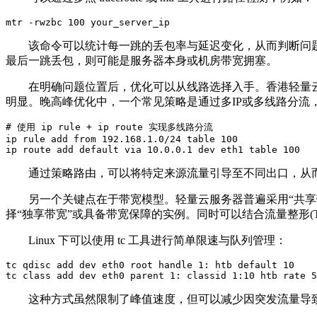
mtr -rwzbc 100 your_server_ip
该命令可以统计每一跳的丢包率与延迟变化，从而判断问题是
最后一跳丢包，则可能是服务器本身或机房带宽拥塞。
在明确问题位置后，优化可以从线路选择入手。香港轻量云服务器通
明显。晚高峰优化中，一个常见策略是通过多IP或多线路分流
# 使用 ip rule + ip route 实现多线路分流

ip rule add from 192.168.1.0/24 table 100

ip route add default via 10.0.0.1 dev eth1 table 100
通过策略路由，可以将特定来源流量引导至不同出口，从而
另一个关键点在于带宽模型。轻量云服务器普遍采用“共享带
择“独享带宽”或具备带宽保障的实例。同时可以结合流量整形(Tra
Linux 下可以使用 tc 工具进行简单限速与队列管理：
tc qdisc add dev eth0 root handle 1: htb default 10

tc class add dev eth0 parent 1: classid 1:10 htb rate 5
这种方式虽然限制了峰值速度，但可以减少因突发流量导致