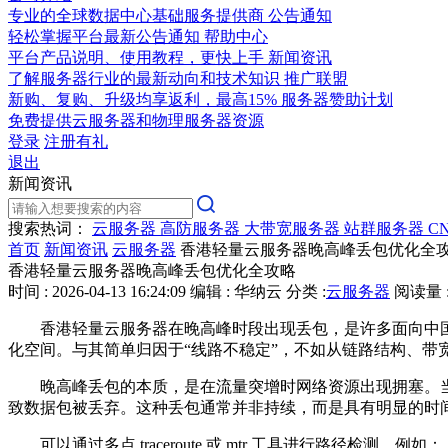
专业的全球数据中心基础服务提供商
公告通知
轻松掌握平台最新公告通知
帮助中心
平台产品说明、使用教程，更快上手
新闻资讯
了解服务器行业的最新动向和技术知识
推广联盟
新购、复购、升级均享返利，最高15%
服务器赞助计划
免费提供云服务器和物理服务器资源
登录
注册有礼
退出
新闻资讯
搜索热词：
云服务器
高防服务器
大带宽服务器
站群服务器
C
首页
新闻资讯
云服务器
香港轻量云服务器晚高峰丢包优化全
香港轻量云服务器晚高峰丢包优化全攻略
时间 : 2026-04-13 16:24:09
编辑 : 华纳云
分类 :
云服务器
阅读量 :
香港轻量云服务器在晚高峰时段出现丢包，是许多面向中国
化空间。与其简单归因于“线路不稳定”，不如从链路结构、带
晚高峰丢包的本质，是在流量突增时网络资源出现拥塞。当大
致数据包被丢弃。这种丢包通常并非持续，而是具有明显的时间规律
可以通过多点 traceroute 或 mtr 工具进行路径检测，例如：