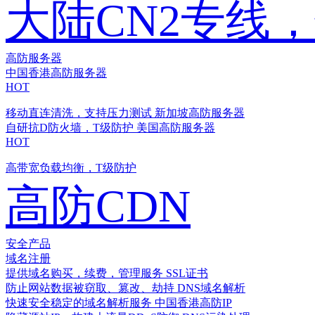
大陆CN2专线
高防服务器
中国香港高防服务器
HOT
移动直连清洗，支持压力测试
新加坡高防服务器
自研抗D防火墙，T级防护
美国高防服务器
HOT
高带宽负载均衡，T级防护
高防CDN
安全产品
域名注册
提供域名购买，续费，管理服务
SSL证书
防止网站数据被窃取、篡改、劫持
DNS域名解析
快速安全稳定的域名解析服务
中国香港高防IP