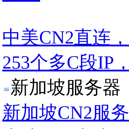
中美CN2直连
253个多C段IP
新加坡服务器
新加坡CN2服