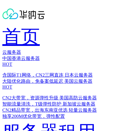
首页
云服务器
中国香港云服务器
HOT
含国际T1网络，CN2三网直连
日本云服务器
大陆优化路由，免备案低延迟
美国云服务器
HOT
CN2大带宽，资源弹性升级
美国高防云服务器
智能流量清洗，T级弹性防护
新加坡云服务器
CN2精品带宽，出海东南亚优选
轻量云服务器
独享200M优化带宽，弹性配置