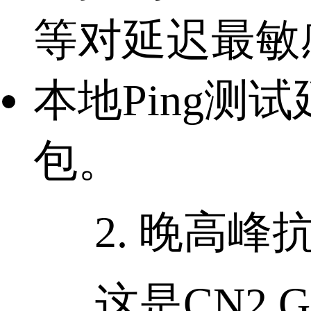
等对延迟最敏
本地Ping测
包。
2. 晚高峰
这是CN2 G