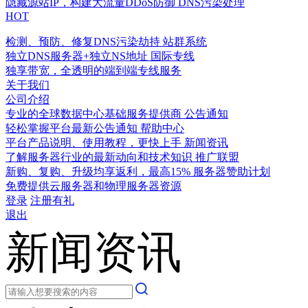
隐藏源站IP，构建大流量DDoS防御
DNS污染处理
HOT
检测、预防、修复DNS污染劫持
站群系统
独立DNS服务器+独立NS地址
国际专线
独享带宽，全透明的端到端专线服务
关于我们
公司介绍
专业的全球数据中心基础服务提供商
公告通知
轻松掌握平台最新公告通知
帮助中心
平台产品说明、使用教程，更快上手
新闻资讯
了解服务器行业的最新动向和技术知识
推广联盟
新购、复购、升级均享返利，最高15%
服务器赞助计划
免费提供云服务器和物理服务器资源
登录
注册有礼
退出
新闻资讯