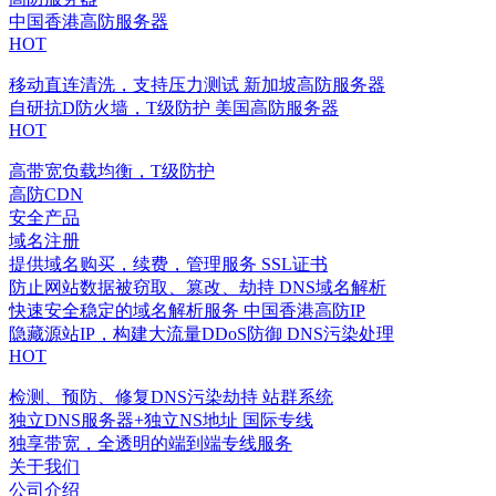
中国香港高防服务器
HOT
移动直连清洗，支持压力测试
新加坡高防服务器
自研抗D防火墙，T级防护
美国高防服务器
HOT
高带宽负载均衡，T级防护
高防CDN
安全产品
域名注册
提供域名购买，续费，管理服务
SSL证书
防止网站数据被窃取、篡改、劫持
DNS域名解析
快速安全稳定的域名解析服务
中国香港高防IP
隐藏源站IP，构建大流量DDoS防御
DNS污染处理
HOT
检测、预防、修复DNS污染劫持
站群系统
独立DNS服务器+独立NS地址
国际专线
独享带宽，全透明的端到端专线服务
关于我们
公司介绍