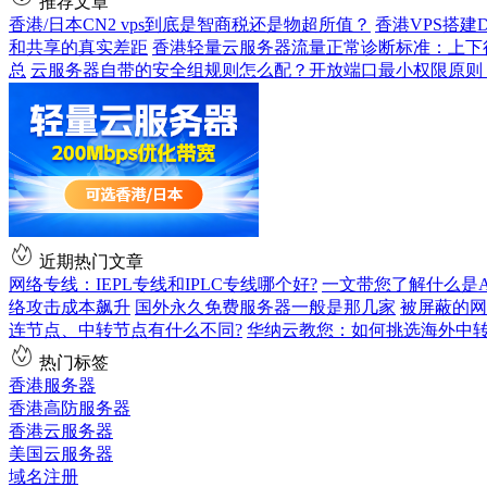
推荐文章
香港/日本CN2 vps到底是智商税还是物超所值？
香港VPS搭建D
和共享的真实差距
香港轻量云服务器流量正常诊断标准：上下
总
云服务器自带的安全组规则怎么配？开放端口最小权限原则
近期热门文章
网络专线：IEPL专线和IPLC专线哪个好?
一文带您了解什么是AS9
络攻击成本飙升
国外永久免费服务器一般是那几家
被屏蔽的网
连节点、中转节点有什么不同?
华纳云教您：如何挑选海外中
热门标签
香港服务器
香港高防服务器
香港云服务器
美国云服务器
域名注册