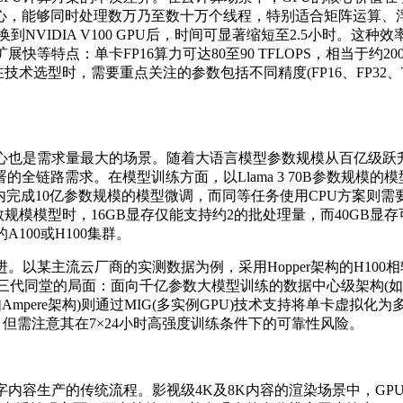
核心，能够同时处理数万乃至数十万个线程，特别适合矩阵运算
而切换到NVIDIA V100 GPU后，时间可显著缩短至2.5小时
快等特点：单卡FP16算力可达80至90 TFLOPS，相当于约
术选型时，需要重点关注的参数包括不同精度(FP16、FP32、
也是需求量最大的场景。随着大语言模型参数规模从百亿级跃升
链路需求。在模型训练方面，以Llama 3 70B参数规模的模
小时内完成10亿参数规模的模型微调，而同等任务使用CPU方案则
0亿参数规模模型时，16GB显存仅能支持约2的批处理量，而40G
100或H100集群。
主流云厂商的实测数据为例，采用Hopper架构的H100相较于
同堂的局面：面向千亿参数大模型训练的数据中心级架构(如Hopper及
如Ampere架构)则通过MIG(多实例GPU)技术支持将单卡虚
，但需注意其在7×24小时高强度训练条件下的可靠性风险。
内容生产的传统流程。影视级4K及8K内容的渲染场景中，GP