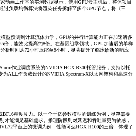
一家动画工作室的实测数据显示，使用GPU云主机后，整体项目
室通过负载均衡算法将渲染任务拆解至多个GPU节点，将《三
模型预测到计算流体力学，GPU的并行计算能力正在加速诸多
55倍，能效比提高约8倍。在基因组学领域，GPU加速后的单样
分析时间从72小时压缩至8小时，显著提升了临床诊断的响应
。
rm作业调度系统的NVIDIA HGX B300托管服务，支持以托
作负载设计的NVIDIA Spectrum-X以太网架构和高速分
16或BF16精度算力。以一个千亿参数模型的训练为例，显存需要
级别才能满足基础需求。推理阶段则对延迟和吞吐量更为敏感，
NVL72平台上的微调为例，性能可达HGX H100的三倍，体现了