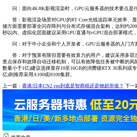
问：面向4K/8K影视渲染时，GPU云服务器的技术要点是什
答：影视渲染场景对GPU的RT Core光线追踪单元效率、显
储方面需要部署全闪存阵列与分布式存储混合架构，达到约200
秒以内。虚拟化层面建议采用GPU直通与vGPU混合部署模式
问：对于中小企业和个人开发者，GPU云服务器的入门方案
答：对于预算有限但需要有效算力的用户，建议采用多层次的
查点保存和故障自动迁移机制，可以有效降低任务被中断的风险
数量小于1亿)建议选择显存10至16GB的消费级RTX 30系列或
亿)则推荐采用A100或H100集群。
上一篇：
香港/日本CN2 vps到底是智商税还是物超所值？
下一