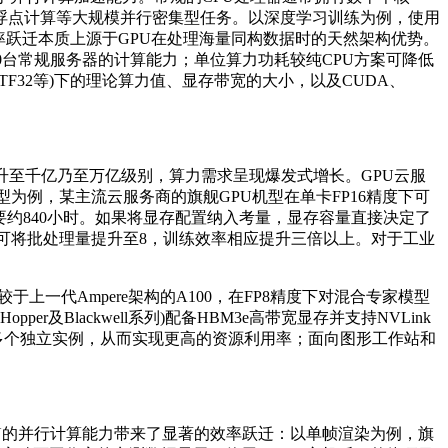
、浮点计算等大规模并行密集型任务。以深度学习训练为例，使用
。这种效率跃迁本质上源于GPU在处理海量同构数据时的天然架构优势。
200台常规服务器的计算能力；单位算力功耗较纯CPU方案可降低
TF32等)下的理论算力值、显存带宽的大小，以及CUDA、
至千亿乃至万亿级别，算力需求呈现爆发式增长。GPU云服
型为例，某主流云服务商的旗舰GPU机型在单卡FP16精度下可
需要约840小时。如果将显存配置纳入考量，显存容量直接决定了
B显存可将批处理量提升至8，训练效率相应提升三倍以上。对于工业
上一代Ampere架构的A100，在FP8精度下对混合专家模型
Blackwell系列)配备HBM3e高带宽显存并支持NVLink
拟化为多个独立实例，从而实现更高的资源利用率；面向图形工作站和
U的并行计算能力带来了显著的效率跃迁：以单帧渲染为例，旗