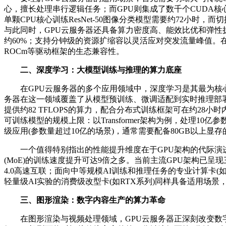
心，擅长处理串行逻辑任务；而GPU则集成了数千个CUDA
单颗CPU核心训练ResNet-50图像分类模型需要约72小时，
与此同时，GPU云服务器还具备算力密度高、能效比优和弹性扩展
约60%；支持分钟级的资源扩缩容以灵活应对突发流量峰值。在技
ROCm等驱动框架的生态兼容性。
二、深度学习：大模型训练与推理的算力底座
在GPU云服务器的多个应用领域中，深度学习是其最为核心
务器在这一领域覆盖了从模型预训练、微调适配到实时推理部署的全
提供约82 TFLOPS的算力，配合分布式训练框架可在约28
可训练模型的规模上限：以Transformer架构为例，处理1
级应用(参数量超过10亿的场景)，通常需要配备80GB以上显存的A
一个值得特别指出的性能提升维度在于GPU架构的代际演进。以某
(MoE)的训练速度提升可达9倍之多。当前主流GPU架构已呈现三代
4.0高速互联；面向中等规模AI训练和推理任务的专业计算卡(
轻量级AI实验的消费级改型卡(如RTX系列)同样具备适用场景
三、图形渲染：数字内容生产的算力革命
在图形渲染与视频处理领域，GPU云服务器正深刻改变数字