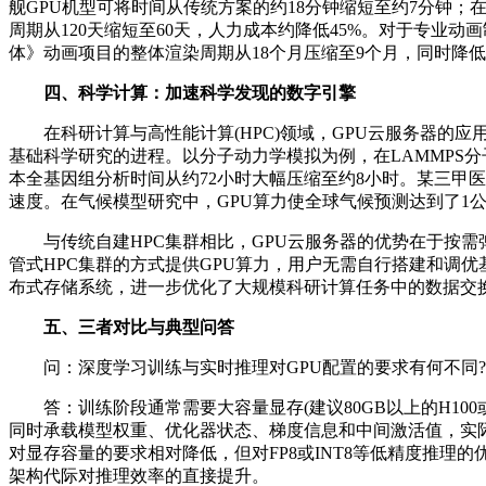
舰GPU机型可将时间从传统方案的约18分钟缩短至约7分钟
周期从120天缩短至60天，人力成本约降低45%。对于专业
体》动画项目的整体渲染周期从18个月压缩至9个月，同时降低
四、科学计算：加速科学发现的数字引擎
在科研计算与高性能计算(HPC)领域，GPU云服务器的应
基础科学研究的进程。以分子动力学模拟为例，在LAMMPS分
本全基因组分析时间从约72小时大幅压缩至约8小时。某三甲
速度。在气候模型研究中，GPU算力使全球气候预测达到了1
与传统自建HPC集群相比，GPU云服务器的优势在于按需弹性扩展与免
管式HPC集群的方式提供GPU算力，用户无需自行搭建和调优基础
布式存储系统，进一步优化了大规模科研计算任务中的数据交
五、三者对比与典型问答
问：深度学习训练与实时推理对GPU配置的要求有何不同?
答：训练阶段通常需要大容量显存(建议80GB以上的H100或A
同时承载模型权重、优化器状态、梯度信息和中间激活值，实际
对显存容量的要求相对降低，但对FP8或INT8等低精度推理的优化
架构代际对推理效率的直接提升。