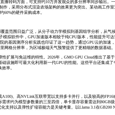
；在直播转码方面，可支持约10万并发观众的多分辨率同步输出。
动画制作，采用分布式渲染农场架构的效果更为突出。某动画工作
约60%的硬件采购成本。
用覆盖范围日益广泛，从分子动力学模拟到基因组学分析，从气候
子模拟软件中，GPU加速版本相较于纯CPU版本，性能提升可达
医院的基因测序分析实践也印证了这一趋势，通过GPU云的加速，
公里网格分辨率，为区域极端天气预警提供了更精细的数据基础
运维的特性。2026年，GMO GPU Cloud推出了基于Slu
设施即可最大化利用新一代GPU的性能。这些平台还集成了专为AI工
换效率。
100)、高NVLink互联带宽以支持多卡并行，以及较高的FP
需求约为模型参数量的三至四倍，单卡显存容量需达到80GB
支持以及弹性扩缩容能力是关键考量。以Llama 3.1在GB200 