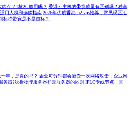
多大内存？1核2G够用吗？
香港云主机的带宽质量有区别吗？独享
适用人群和选购指南
2026年优质香港cn2 vps推荐，常见误区汇
不到标称带宽是不是虚标？
元一年，是真的吗？
企业每分钟都会遭受一次网络攻击，企业网
服务器?浅析物理服务器和云服务器的区别
IPLC专线节点、直