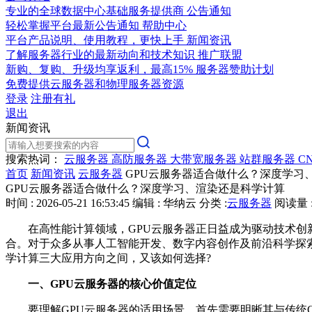
专业的全球数据中心基础服务提供商
公告通知
轻松掌握平台最新公告通知
帮助中心
平台产品说明、使用教程，更快上手
新闻资讯
了解服务器行业的最新动向和技术知识
推广联盟
新购、复购、升级均享返利，最高15%
服务器赞助计划
免费提供云服务器和物理服务器资源
登录
注册有礼
退出
新闻资讯
搜索热词：
云服务器
高防服务器
大带宽服务器
站群服务器
C
首页
新闻资讯
云服务器
GPU云服务器适合做什么？深度学习
GPU云服务器适合做什么？深度学习、渲染还是科学计算
时间 : 2026-05-21 16:53:45
编辑 : 华纳云
分类 :
云服务器
阅读量 :
在高性能计算领域，GPU云服务器正日益成为驱动技术创新
合。对于众多从事人工智能开发、数字内容创作及前沿科学探索
学计算三大应用方向之间，又该如何选择?
一、GPU云服务器的核心价值定位
要理解GPU云服务器的适用场景，首先需要明晰其与传统CP