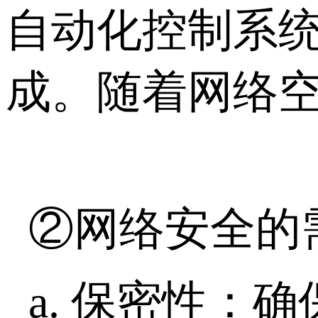
自动化控制系统
成。随着网络
②网络安全的
a. 保密性