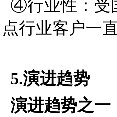
④行业性：受
点行业客户一
5.演进趋势
演进趋势之一