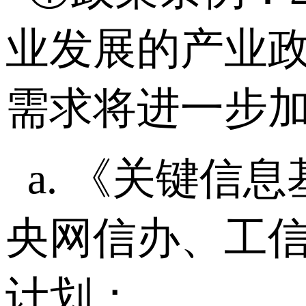
业发展的产业
需求将进一步
a. 《关键
央网信办、工信
计划；