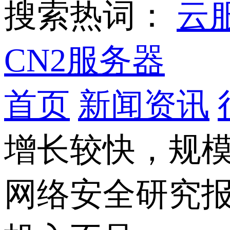
搜索热词：
云
CN2服务器
首页
新闻资讯
增长较快，规
网络安全研究