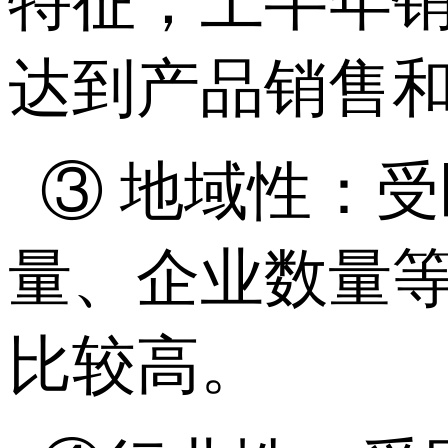
特征，上半年
达到产品销售
③ 地域性：
量、企业数量
比较高。