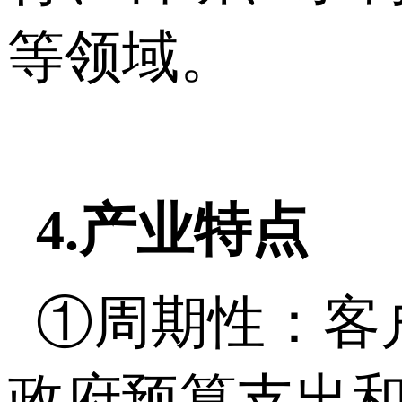
等领域。
4.产业特点
①周期性：客
政府预算支出