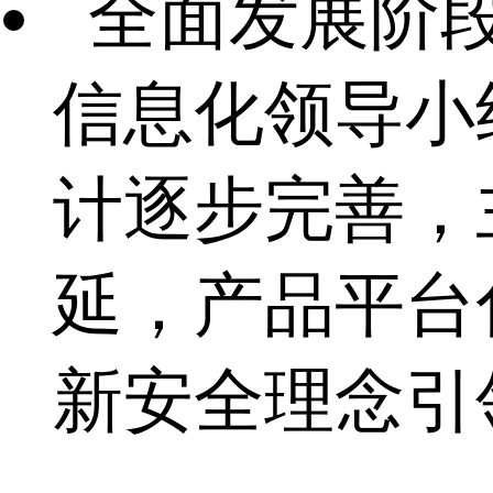
全面发展阶段
信息化领导小
计逐步完善，
延，产品平台
新安全理念引