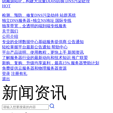
隐藏源站IP，构建大流量DDoS防御
DNS污染处理
HOT
检测、预防、修复DNS污染劫持
站群系统
独立DNS服务器+独立NS地址
国际专线
独享带宽，全透明的端到端专线服务
关于我们
公司介绍
专业的全球数据中心基础服务提供商
公告通知
轻松掌握平台最新公告通知
帮助中心
平台产品说明、使用教程，更快上手
新闻资讯
了解服务器行业的最新动向和技术知识
推广联盟
新购、复购、升级均享返利，最高15%
服务器赞助计划
免费提供云服务器和物理服务器资源
登录
注册有礼
退出
新闻资讯