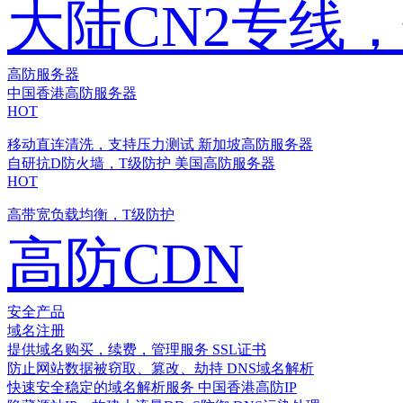
大陆CN2专线
高防服务器
中国香港高防服务器
HOT
移动直连清洗，支持压力测试
新加坡高防服务器
自研抗D防火墙，T级防护
美国高防服务器
HOT
高带宽负载均衡，T级防护
高防CDN
安全产品
域名注册
提供域名购买，续费，管理服务
SSL证书
防止网站数据被窃取、篡改、劫持
DNS域名解析
快速安全稳定的域名解析服务
中国香港高防IP