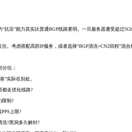
“抗压”能力其实比普通BGP线路要弱。一旦服务器遭受超过5G
。
。考虑搭配高防IP服务，或者选择“BGP清洗+CN2回程”混
部分坑：
港”实际在别处。
是否都走优化线路?
)限制?
PS上限?
洗?黑洞多久解封?