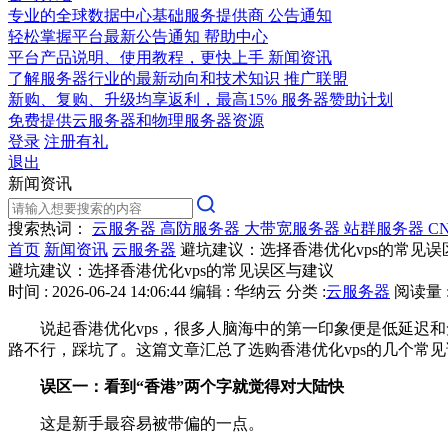
专业的全球数据中心基础服务提供商
公告通知
轻松掌握平台最新公告通知
帮助中心
平台产品说明、使用教程，更快上手
新闻资讯
了解服务器行业的最新动向和技术知识
推广联盟
新购、复购、升级均享返利，最高15%
服务器赞助计划
免费提供云服务器和物理服务器资源
登录
注册有礼
退出
新闻资讯
搜索热词：
云服务器
高防服务器
大带宽服务器
站群服务器
C
首页
新闻资讯
云服务器
避坑建议：选择香港优化vps的常见误
避坑建议：选择香港优化vps的常见误区与建议
时间 : 2026-06-24 14:06:44
编辑 : 华纳云
分类 :
云服务器
阅读量 :
说起香港优化vps，很多人脑海中的第一印象便是低延迟和
路不行，踩坑了。这篇文章汇总了选购香港优化vps的几个常见
误区一：看到“香港”两个字就觉得对大陆快
这是新手最容易被带偏的一点。