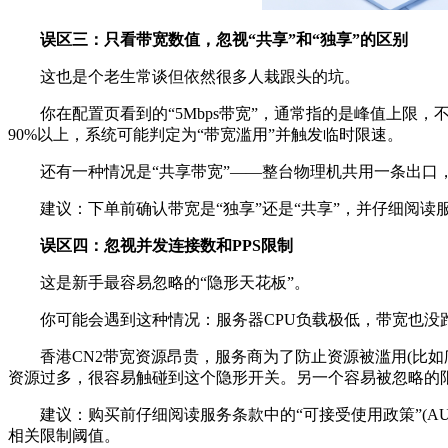
误区三：只看带宽数值，忽视“共享”和“独享”的区别
这也是个老生常谈但依然很多人栽跟头的坑。
你在配置页看到的“5Mbps带宽”，通常指的是峰值上限，不
90%以上，系统可能判定为“带宽滥用”并触发临时限速。
还有一种情况是“共享带宽”——整台物理机共用一条出口，
建议：下单前确认带宽是“独享”还是“共享”，并仔细阅读
误区四：忽视并发连接数和PPS限制
这是新手最容易忽略的“隐形天花板”。
你可能会遇到这种情况：服务器CPU负载极低，带宽也没跑满
香港CN2带宽资源昂贵，服务商为了防止资源被滥用(比如爬虫、
资源过多，很容易触碰到这个隐形开关。另一个容易被忽略的限制是
建议：购买前仔细阅读服务条款中的“可接受使用政策”(AU
相关限制阈值。