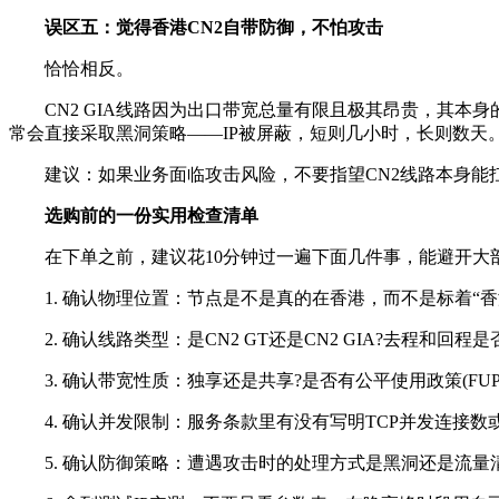
误区五：觉得香港CN2自带防御，不怕攻击
恰恰相反。
CN2 GIA线路因为出口带宽总量有限且极其昂贵，其本身的
常会直接采取黑洞策略——IP被屏蔽，短则几小时，长则数天
建议：如果业务面临攻击风险，不要指望CN2线路本身能扛住
选购前的一份实用检查清单
在下单之前，建议花10分钟过一遍下面几件事，能避开大
1. 确认物理位置：节点是不是真的在香港，而不是标着“香
2. 确认线路类型：是CN2 GT还是CN2 GIA?去程和回程
3. 确认带宽性质：独享还是共享?是否有公平使用政策(FUP
4. 确认并发限制：服务条款里有没有写明TCP并发连接数或P
5. 确认防御策略：遭遇攻击时的处理方式是黑洞还是流量清