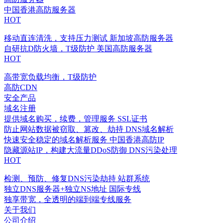
中国香港高防服务器
HOT
移动直连清洗，支持压力测试
新加坡高防服务器
自研抗D防火墙，T级防护
美国高防服务器
HOT
高带宽负载均衡，T级防护
高防CDN
安全产品
域名注册
提供域名购买，续费，管理服务
SSL证书
防止网站数据被窃取、篡改、劫持
DNS域名解析
快速安全稳定的域名解析服务
中国香港高防IP
隐藏源站IP，构建大流量DDoS防御
DNS污染处理
HOT
检测、预防、修复DNS污染劫持
站群系统
独立DNS服务器+独立NS地址
国际专线
独享带宽，全透明的端到端专线服务
关于我们
公司介绍