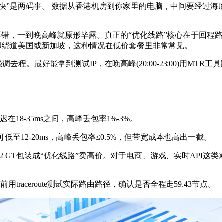
快”是两码事。 数据从香港机房到你家里的电脑，中间要经过海
不错，一到晚高峰就原形毕露。真正的“优化线路”核心在于回程
程却绕道美国或新加坡，这种情况在低价套餐里非常常见。
。最好能拿到测试IP，在晚高峰(20:00-23:00)用MT
18-35ms之间，高峰丢包率1%-3%。
迟可低至12-20ms，高峰丢包率≤0.5%，但带宽成本也高出一截。
2 GT包装成“优化线路”卖高价。对于电商、游戏、实时API
traceroute测试实际路由路径，确认是否全程走59.43节点。