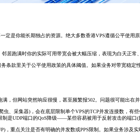
一定是你能长期独占的资源。绝大多数香港VPS遵循公平使用原则(
邻居跑满时你的实际可用带宽会被大幅压缩，表现为白天正常
服务条款里关于公平使用政策的具体阈值。如果业务对带宽稳定
，但网站突然响应很慢，甚至频繁报502。问题很可能出在并发
采集器)，会在底层限制单个VPS的TCP并发连接数，有些低至
UDP端口的QoS降级——某些容易被用于反射攻击的端口(如UD
P)，重点关注是否有明确的并发数或PPS限制。如果业务涉及