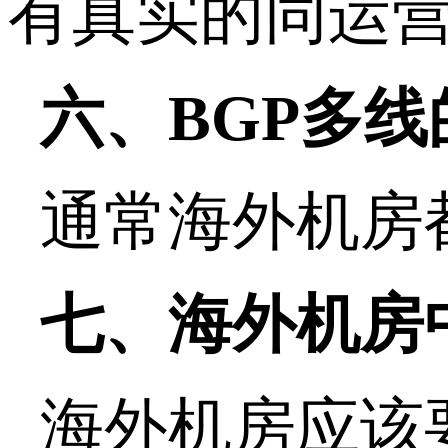
有真实的同运
六、BGP多
通常海外机房
七、海外机房
海外机房应该