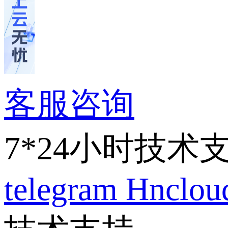
客服咨询
7*24小时技术
telegram
Hnclo