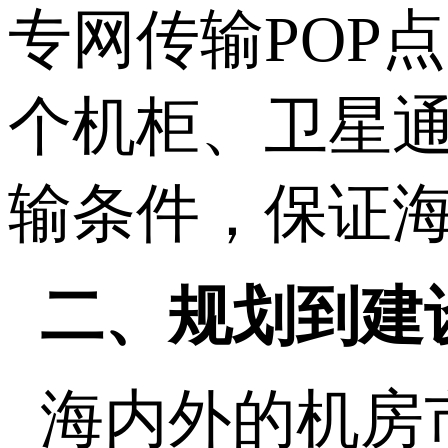
专网传输POP
个机柜、卫星
输条件，保证
二、规划到建
海内外的机房