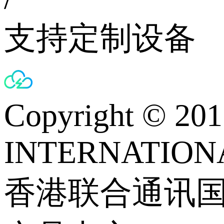
支持定制设备
Copyright © 
INTERNATIONA
香港联合通讯