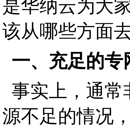
是华纳云为大
该从哪些方面
一、充足的专
事实上，通常
源不足的情况