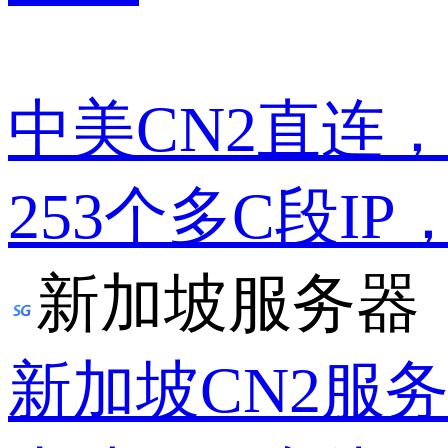
中美CN2直连
253个多C段IP
新加坡服务器
新加坡CN2服