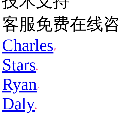
技术支持
客服免费在线
Charles
Stars
Ryan
Daly