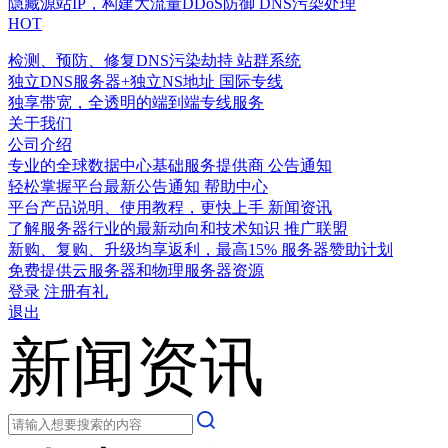
隐藏源站IP，构建大流量DDoS防御
DNS污染处理
HOT
检测、预防、修复DNS污染劫持
站群系统
独立DNS服务器+独立NS地址
国际专线
独享带宽，全透明的端到端专线服务
关于我们
公司介绍
专业的全球数据中心基础服务提供商
公告通知
轻松掌握平台最新公告通知
帮助中心
平台产品说明、使用教程，更快上手
新闻资讯
了解服务器行业的最新动向和技术知识
推广联盟
新购、复购、升级均享返利，最高15%
服务器赞助计划
免费提供云服务器和物理服务器资源
登录
注册有礼
退出
新闻资讯