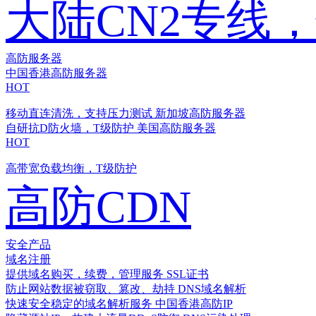
大陆CN2专线
高防服务器
中国香港高防服务器
HOT
移动直连清洗，支持压力测试
新加坡高防服务器
自研抗D防火墙，T级防护
美国高防服务器
HOT
高带宽负载均衡，T级防护
高防CDN
安全产品
域名注册
提供域名购买，续费，管理服务
SSL证书
防止网站数据被窃取、篡改、劫持
DNS域名解析
快速安全稳定的域名解析服务
中国香港高防IP