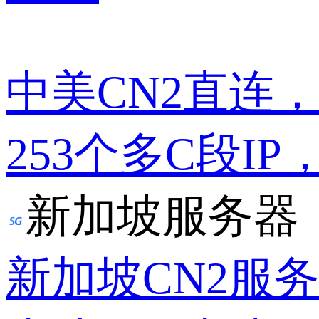
中美CN2直连
253个多C段IP
新加坡服务器
新加坡CN2服