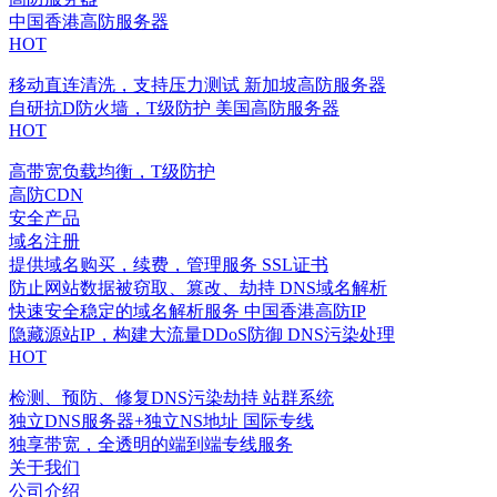
中国香港高防服务器
HOT
移动直连清洗，支持压力测试
新加坡高防服务器
自研抗D防火墙，T级防护
美国高防服务器
HOT
高带宽负载均衡，T级防护
高防CDN
安全产品
域名注册
提供域名购买，续费，管理服务
SSL证书
防止网站数据被窃取、篡改、劫持
DNS域名解析
快速安全稳定的域名解析服务
中国香港高防IP
隐藏源站IP，构建大流量DDoS防御
DNS污染处理
HOT
检测、预防、修复DNS污染劫持
站群系统
独立DNS服务器+独立NS地址
国际专线
独享带宽，全透明的端到端专线服务
关于我们
公司介绍