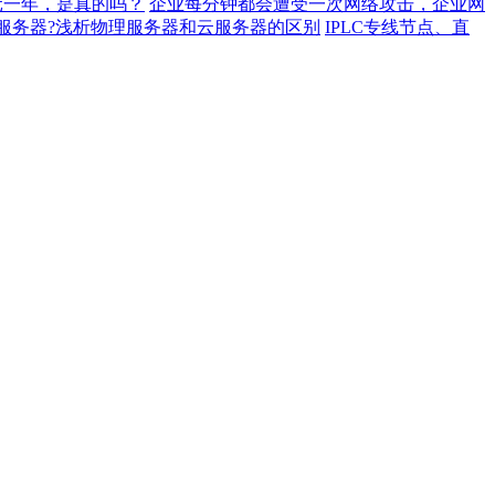
元一年，是真的吗？
企业每分钟都会遭受一次网络攻击，企业网
服务器?浅析物理服务器和云服务器的区别
IPLC专线节点、直