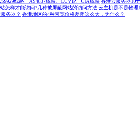
929线路、AS4837线路、CUVIP、CIA线路
香港云服务器10
站怎样才能访问?几种被屏蔽网站的访问方法
云主机是不是物理
转服务器？
香港地区的4种带宽价格差距这么大，为什么？