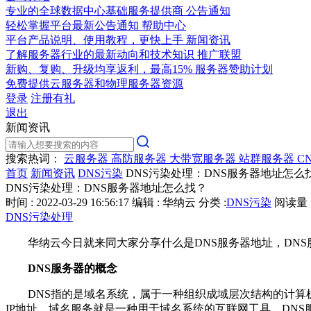
专业的全球数据中心基础服务提供商
公告通知
轻松掌握平台最新公告通知
帮助中心
平台产品说明、使用教程，更快上手
新闻资讯
了解服务器行业的最新动向和技术知识
推广联盟
新购、复购、升级均享返利，最高15%
服务器赞助计划
免费提供云服务器和物理服务器资源
登录
注册有礼
退出
新闻资讯
搜索热词：
云服务器
高防服务器
大带宽服务器
站群服务器
C
首页
新闻资讯
DNS污染
DNS污染处理：DNS服务器地址怎么
DNS污染处理：DNS服务器地址怎么找？
时间 : 2022-03-29 16:56:17
编辑 : 华纳云
分类 :
DNS污染
阅读量 :
DNS污染处理
华纳云今日就来同大家分享什么是DNS服务器地址，DNS
DNS服务器的概念
DNS指的是域名系统，属于一种组织成域层次结构的计算
IP地址。域名服务就是一种用于域名系统的互联网工具，DN