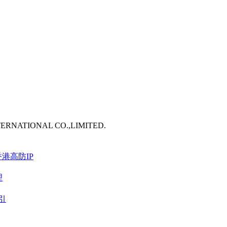
TERNATIONAL CO.,LIMITED.
港高防IP
理
引