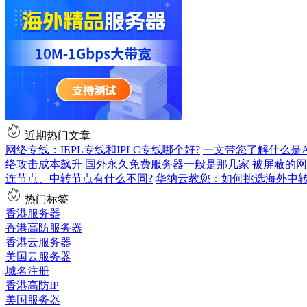
近期热门文章
网络专线：IEPL专线和IPLC专线哪个好?
一文带您了解什么是AS9
络攻击成本飙升
国外永久免费服务器一般是那几家
被屏蔽的网
连节点、中转节点有什么不同?
华纳云教您：如何挑选海外中
热门标签
香港服务器
香港高防服务器
香港云服务器
美国云服务器
域名注册
香港高防IP
美国服务器