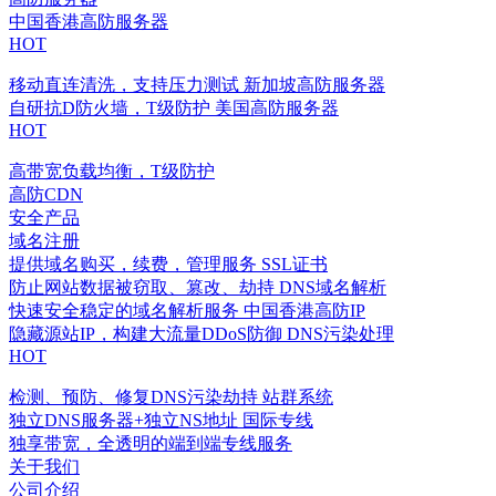
中国香港高防服务器
HOT
移动直连清洗，支持压力测试
新加坡高防服务器
自研抗D防火墙，T级防护
美国高防服务器
HOT
高带宽负载均衡，T级防护
高防CDN
安全产品
域名注册
提供域名购买，续费，管理服务
SSL证书
防止网站数据被窃取、篡改、劫持
DNS域名解析
快速安全稳定的域名解析服务
中国香港高防IP
隐藏源站IP，构建大流量DDoS防御
DNS污染处理
HOT
检测、预防、修复DNS污染劫持
站群系统
独立DNS服务器+独立NS地址
国际专线
独享带宽，全透明的端到端专线服务
关于我们
公司介绍