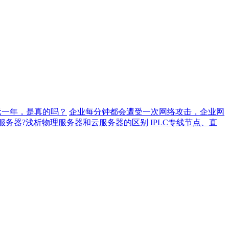
元一年，是真的吗？
企业每分钟都会遭受一次网络攻击，企业网
服务器?浅析物理服务器和云服务器的区别
IPLC专线节点、直