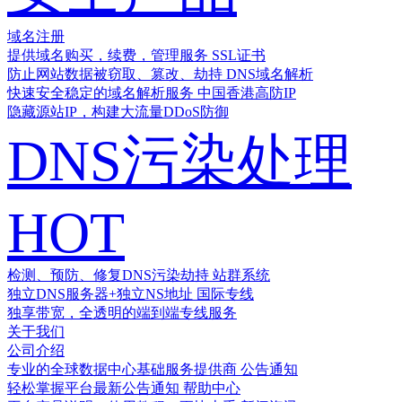
域名注册
提供域名购买，续费，管理服务
SSL证书
防止网站数据被窃取、篡改、劫持
DNS域名解析
快速安全稳定的域名解析服务
中国香港高防IP
隐藏源站IP，构建大流量DDoS防御
DNS污染处理
HOT
检测、预防、修复DNS污染劫持
站群系统
独立DNS服务器+独立NS地址
国际专线
独享带宽，全透明的端到端专线服务
关于我们
公司介绍
专业的全球数据中心基础服务提供商
公告通知
轻松掌握平台最新公告通知
帮助中心