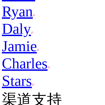
Ryan
Daly
Jamie
Charles
Stars
渠道支持