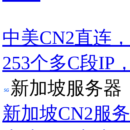
中美CN2直连
253个多C段IP
新加坡服务器
新加坡CN2服