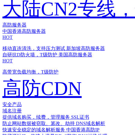
大陆CN2专线
高防服务器
中国香港高防服务器
HOT
移动直连清洗，支持压力测试
新加坡高防服务器
自研抗D防火墙，T级防护
美国高防服务器
HOT
高带宽负载均衡，T级防护
高防CDN
安全产品
域名注册
提供域名购买，续费，管理服务
SSL证书
防止网站数据被窃取、篡改、劫持
DNS域名解析
快速安全稳定的域名解析服务
中国香港高防IP