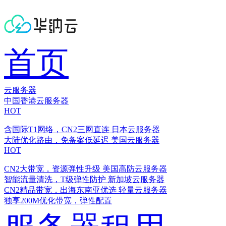
首页
云服务器
中国香港云服务器
HOT
含国际T1网络，CN2三网直连
日本云服务器
大陆优化路由，免备案低延迟
美国云服务器
HOT
CN2大带宽，资源弹性升级
美国高防云服务器
智能流量清洗，T级弹性防护
新加坡云服务器
CN2精品带宽，出海东南亚优选
轻量云服务器
独享200M优化带宽，弹性配置