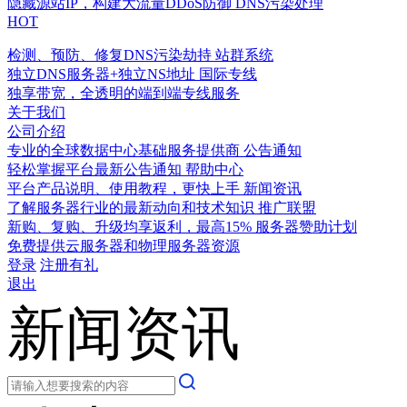
隐藏源站IP，构建大流量DDoS防御
DNS污染处理
HOT
检测、预防、修复DNS污染劫持
站群系统
独立DNS服务器+独立NS地址
国际专线
独享带宽，全透明的端到端专线服务
关于我们
公司介绍
专业的全球数据中心基础服务提供商
公告通知
轻松掌握平台最新公告通知
帮助中心
平台产品说明、使用教程，更快上手
新闻资讯
了解服务器行业的最新动向和技术知识
推广联盟
新购、复购、升级均享返利，最高15%
服务器赞助计划
免费提供云服务器和物理服务器资源
登录
注册有礼
退出
新闻资讯