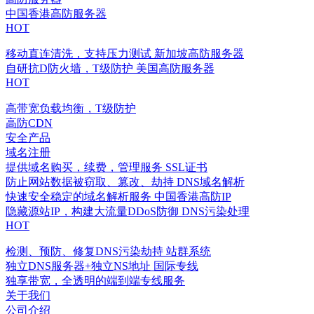
中国香港高防服务器
HOT
移动直连清洗，支持压力测试
新加坡高防服务器
自研抗D防火墙，T级防护
美国高防服务器
HOT
高带宽负载均衡，T级防护
高防CDN
安全产品
域名注册
提供域名购买，续费，管理服务
SSL证书
防止网站数据被窃取、篡改、劫持
DNS域名解析
快速安全稳定的域名解析服务
中国香港高防IP
隐藏源站IP，构建大流量DDoS防御
DNS污染处理
HOT
检测、预防、修复DNS污染劫持
站群系统
独立DNS服务器+独立NS地址
国际专线
独享带宽，全透明的端到端专线服务
关于我们
公司介绍