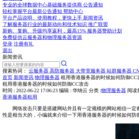
专业的全球数据中心基础服务提供商
公告通知
轻松掌握平台最新公告通知
帮助中心
平台产品说明、使用教程，更快上手
新闻资讯
了解服务器行业的最新动向和技术知识
推广联盟
新购、复购、升级均享返利，最高15%
服务器赞助计划
免费提供云服务器和物理服务器资源
登录
注册有礼
退出
新闻资讯
搜索热词：
云服务器
高防服务器
大带宽服务器
站群服务器
C
首页
新闻资讯
物理服务器
租用香港服务器的时候如何防御CC
租用香港服务器的时候如何防御CC攻击
时间 : 2022-06-22 17:06:23
编辑 : 华纳云
分类 :
物理服务器
阅读量 
香港服务器租用
网络攻击只要是搭建网站并且有一定规模的网站相信一定
性是相当大的，小编就来介绍一下用香港服务器的时候如何防御