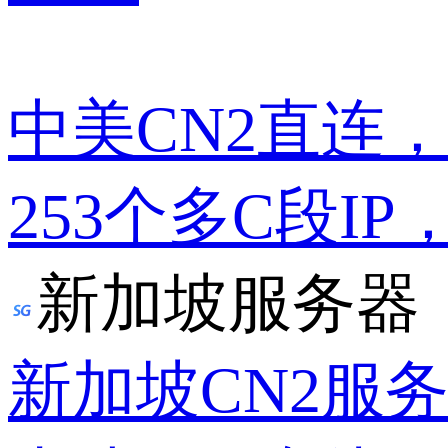
中美CN2直连
253个多C段IP
新加坡服务器
新加坡CN2服