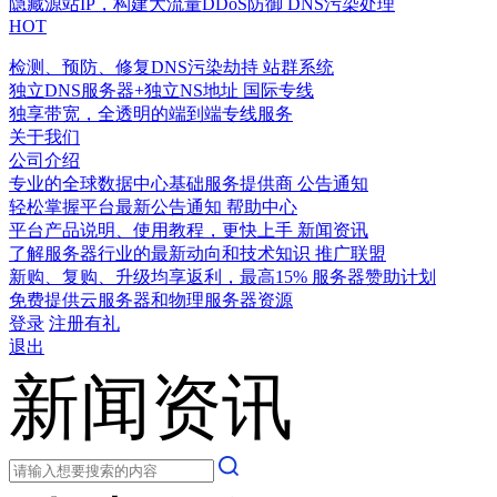
隐藏源站IP，构建大流量DDoS防御
DNS污染处理
HOT
检测、预防、修复DNS污染劫持
站群系统
独立DNS服务器+独立NS地址
国际专线
独享带宽，全透明的端到端专线服务
关于我们
公司介绍
专业的全球数据中心基础服务提供商
公告通知
轻松掌握平台最新公告通知
帮助中心
平台产品说明、使用教程，更快上手
新闻资讯
了解服务器行业的最新动向和技术知识
推广联盟
新购、复购、升级均享返利，最高15%
服务器赞助计划
免费提供云服务器和物理服务器资源
登录
注册有礼
退出
新闻资讯