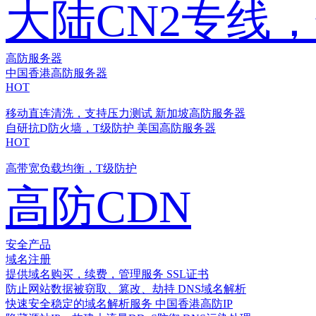
大陆CN2专线
高防服务器
中国香港高防服务器
HOT
移动直连清洗，支持压力测试
新加坡高防服务器
自研抗D防火墙，T级防护
美国高防服务器
HOT
高带宽负载均衡，T级防护
高防CDN
安全产品
域名注册
提供域名购买，续费，管理服务
SSL证书
防止网站数据被窃取、篡改、劫持
DNS域名解析
快速安全稳定的域名解析服务
中国香港高防IP