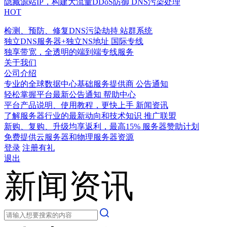
隐藏源站IP，构建大流量DDoS防御
DNS污染处理
HOT
检测、预防、修复DNS污染劫持
站群系统
独立DNS服务器+独立NS地址
国际专线
独享带宽，全透明的端到端专线服务
关于我们
公司介绍
专业的全球数据中心基础服务提供商
公告通知
轻松掌握平台最新公告通知
帮助中心
平台产品说明、使用教程，更快上手
新闻资讯
了解服务器行业的最新动向和技术知识
推广联盟
新购、复购、升级均享返利，最高15%
服务器赞助计划
免费提供云服务器和物理服务器资源
登录
注册有礼
退出
新闻资讯