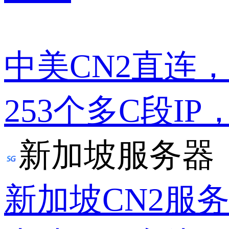
中美CN2直连
253个多C段IP
新加坡服务器
新加坡CN2服