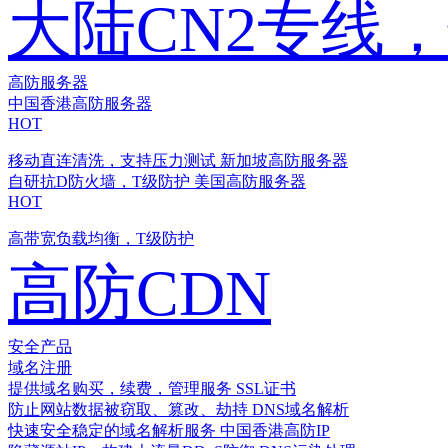
大陆CN2专线
高防服务器
中国香港高防服务器
HOT
移动直连清洗，支持压力测试
新加坡高防服务器
自研抗D防火墙，T级防护
美国高防服务器
HOT
高带宽负载均衡，T级防护
高防CDN
安全产品
域名注册
提供域名购买，续费，管理服务
SSL证书
防止网站数据被窃取、篡改、劫持
DNS域名解析
快速安全稳定的域名解析服务
中国香港高防IP