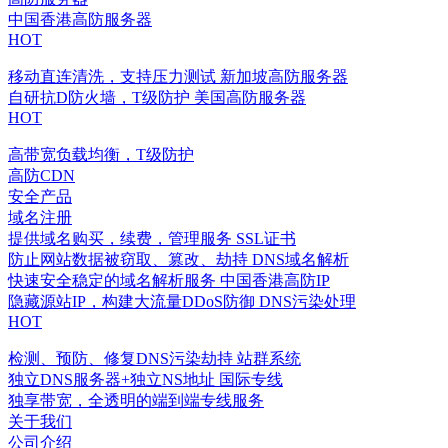
中国香港高防服务器
HOT
移动直连清洗，支持压力测试
新加坡高防服务器
自研抗D防火墙，T级防护
美国高防服务器
HOT
高带宽负载均衡，T级防护
高防CDN
安全产品
域名注册
提供域名购买，续费，管理服务
SSL证书
防止网站数据被窃取、篡改、劫持
DNS域名解析
快速安全稳定的域名解析服务
中国香港高防IP
隐藏源站IP，构建大流量DDoS防御
DNS污染处理
HOT
检测、预防、修复DNS污染劫持
站群系统
独立DNS服务器+独立NS地址
国际专线
独享带宽，全透明的端到端专线服务
关于我们
公司介绍