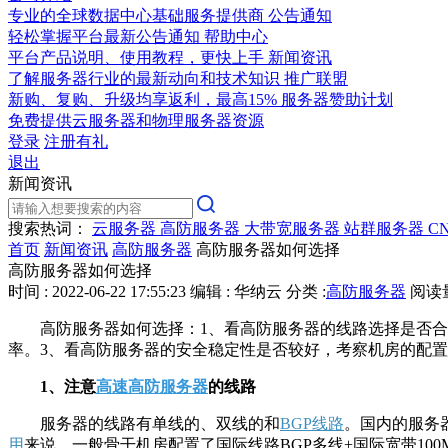
专业的全球数据中心基础服务提供商
公告通知
轻松掌握平台最新公告通知
帮助中心
平台产品说明、使用教程，更快上手
新闻资讯
了解服务器行业的最新动向和技术知识
推广联盟
新购、复购、升级均享返利，最高15%
服务器赞助计划
免费提供云服务器和物理服务器资源
登录
注册有礼
退出
新闻资讯
搜索热词：
云服务器
高防服务器
大带宽服务器
站群服务器
C
首页
新闻资讯
高防服务器
高防服务器如何选择
高防服务器如何选择
时间 : 2022-06-22 17:55:23
编辑 : 华纳云
分类 :
高防服务器
阅读量 
高防服务器如何选择：1、看高防服务器的线路选择是否合理
率。3、看高防服务器的安全稳定性是否较好，考察机房的配置
1、注意
高速高防服务器
的线路
服务器的线路有单线的、双线的和
BGP线路
。国内的服务
用
来说，一般骨干机房配置了国际线路BGP多线+国际宽带1