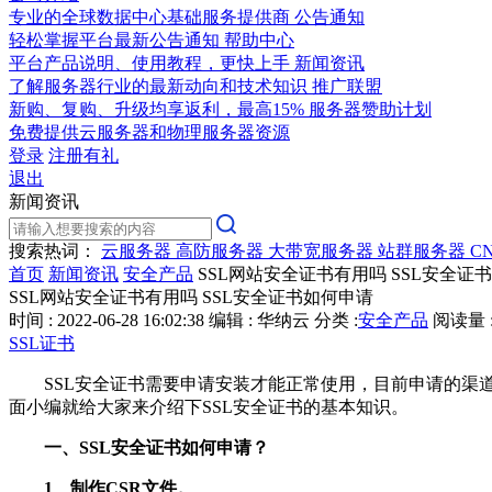
专业的全球数据中心基础服务提供商
公告通知
轻松掌握平台最新公告通知
帮助中心
平台产品说明、使用教程，更快上手
新闻资讯
了解服务器行业的最新动向和技术知识
推广联盟
新购、复购、升级均享返利，最高15%
服务器赞助计划
免费提供云服务器和物理服务器资源
登录
注册有礼
退出
新闻资讯
搜索热词：
云服务器
高防服务器
大带宽服务器
站群服务器
C
首页
新闻资讯
安全产品
SSL网站安全证书有用吗 SSL安全证
SSL网站安全证书有用吗 SSL安全证书如何申请
时间 : 2022-06-28 16:02:38
编辑 : 华纳云
分类 :
安全产品
阅读量 :
SSL证书
SSL安全证书需要申请安装才能正常使用，目前申请的渠道
面小编就给大家来介绍下SSL安全证书的基本知识。
一、SSL安全证书如何申请？
1、制作CSR文件。