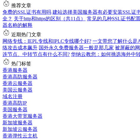
推荐文章
免费的SSL证书有用吗
建站选择美国服务器有必要安装SSL证
全？
关于http和https的区别（共11点）
常见的几种SSL证书配
器名称的解释
近期热门文章
网络专线：IEPL专线和IPLC专线哪个好?
一文带您了解什么是AS9
络攻击成本飙升
国外永久免费服务器一般是那几家
被屏蔽的网
连节点、中转节点有什么不同?
华纳云教您：如何挑选海外中
热门标签
香港服务器
香港高防服务器
香港云服务器
美国云服务器
域名注册
香港高防IP
美国服务器
香港大带宽服务器
新加坡服务器
新加坡云服务器
香港弹性云主机