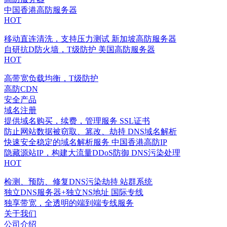
中国香港高防服务器
HOT
移动直连清洗，支持压力测试
新加坡高防服务器
自研抗D防火墙，T级防护
美国高防服务器
HOT
高带宽负载均衡，T级防护
高防CDN
安全产品
域名注册
提供域名购买，续费，管理服务
SSL证书
防止网站数据被窃取、篡改、劫持
DNS域名解析
快速安全稳定的域名解析服务
中国香港高防IP
隐藏源站IP，构建大流量DDoS防御
DNS污染处理
HOT
检测、预防、修复DNS污染劫持
站群系统
独立DNS服务器+独立NS地址
国际专线
独享带宽，全透明的端到端专线服务
关于我们
公司介绍