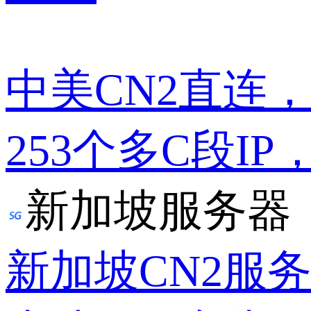
中美CN2直连
253个多C段IP
新加坡服务器
新加坡CN2服