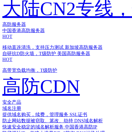
大陆CN2专线
高防服务器
中国香港高防服务器
HOT
移动直连清洗，支持压力测试
新加坡高防服务器
自研抗D防火墙，T级防护
美国高防服务器
HOT
高带宽负载均衡，T级防护
高防CDN
安全产品
域名注册
提供域名购买，续费，管理服务
SSL证书
防止网站数据被窃取、篡改、劫持
DNS域名解析
快速安全稳定的域名解析服务
中国香港高防IP