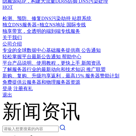
隐藏源站IP，构建大流量DDoS防御
DNS污染处理
HOT
检测、预防、修复DNS污染劫持
站群系统
独立DNS服务器+独立NS地址
国际专线
独享带宽，全透明的端到端专线服务
关于我们
公司介绍
专业的全球数据中心基础服务提供商
公告通知
轻松掌握平台最新公告通知
帮助中心
平台产品说明、使用教程，更快上手
新闻资讯
了解服务器行业的最新动向和技术知识
推广联盟
新购、复购、升级均享返利，最高15%
服务器赞助计划
免费提供云服务器和物理服务器资源
登录
注册有礼
退出
新闻资讯