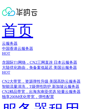
首页
云服务器
中国香港云服务器
HOT
含国际T1网络，CN2三网直连
日本云服务器
大陆优化路由，免备案低延迟
美国云服务器
HOT
CN2大带宽，资源弹性升级
美国高防云服务器
智能流量清洗，T级弹性防护
新加坡云服务器
CN2精品带宽，出海东南亚优选
轻量云服务器
独享200M优化带宽，弹性配置