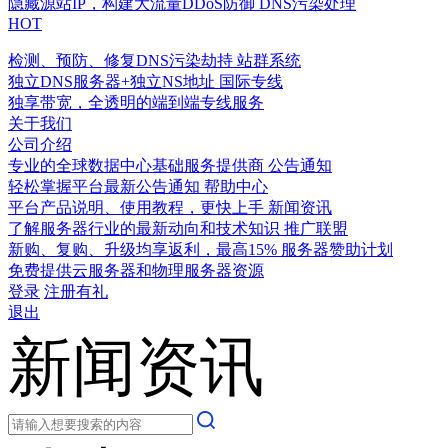
隐藏源站IP，构建大流量DDoS防御
DNS污染处理
HOT
检测、预防、修复DNS污染劫持
站群系统
独立DNS服务器+独立NS地址
国际专线
独享带宽，全透明的端到端专线服务
关于我们
公司介绍
专业的全球数据中心基础服务提供商
公告通知
轻松掌握平台最新公告通知
帮助中心
平台产品说明、使用教程，更快上手
新闻资讯
了解服务器行业的最新动向和技术知识
推广联盟
新购、复购、升级均享返利，最高15%
服务器赞助计划
免费提供云服务器和物理服务器资源
登录
注册有礼
退出
新闻资讯