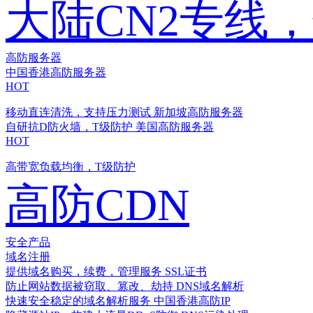
大陆CN2专线
高防服务器
中国香港高防服务器
HOT
移动直连清洗，支持压力测试
新加坡高防服务器
自研抗D防火墙，T级防护
美国高防服务器
HOT
高带宽负载均衡，T级防护
高防CDN
安全产品
域名注册
提供域名购买，续费，管理服务
SSL证书
防止网站数据被窃取、篡改、劫持
DNS域名解析
快速安全稳定的域名解析服务
中国香港高防IP