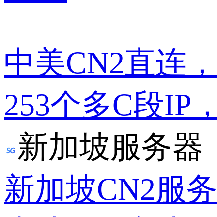
中美CN2直连
253个多C段IP
新加坡服务器
新加坡CN2服