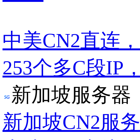
中美CN2直连
253个多C段IP
新加坡服务器
新加坡CN2服