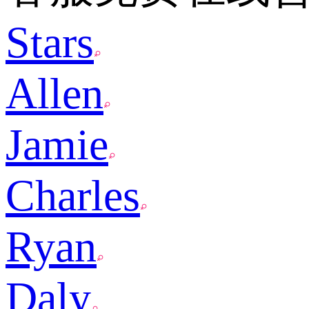
Stars
Allen
Jamie
Charles
Ryan
Daly