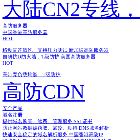
大陆CN2专线
高防服务器
中国香港高防服务器
HOT
移动直连清洗，支持压力测试
新加坡高防服务器
自研抗D防火墙，T级防护
美国高防服务器
HOT
高带宽负载均衡，T级防护
高防CDN
安全产品
域名注册
提供域名购买，续费，管理服务
SSL证书
防止网站数据被窃取、篡改、劫持
DNS域名解析
快速安全稳定的域名解析服务
中国香港高防IP