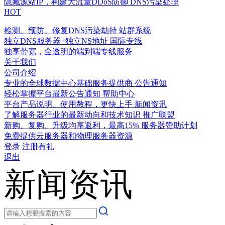
隐藏源站IP，构建大流量DDoS防御
DNS污染处理
HOT
检测、预防、修复DNS污染劫持
站群系统
独立DNS服务器+独立NS地址
国际专线
独享带宽，全透明的端到端专线服务
关于我们
公司介绍
专业的全球数据中心基础服务提供商
公告通知
轻松掌握平台最新公告通知
帮助中心
平台产品说明、使用教程，更快上手
新闻资讯
了解服务器行业的最新动向和技术知识
推广联盟
新购、复购、升级均享返利，最高15%
服务器赞助计划
免费提供云服务器和物理服务器资源
登录
注册有礼
退出
新闻资讯