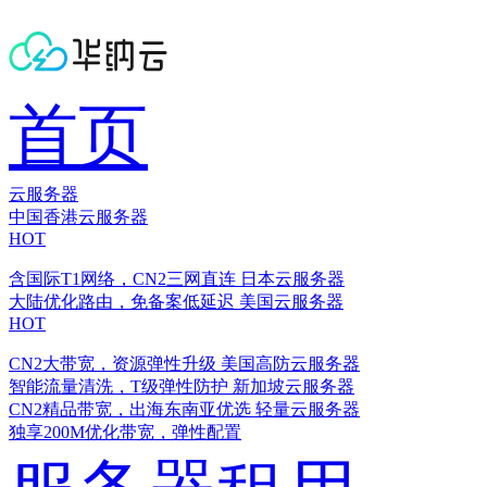
首页
云服务器
中国香港云服务器
HOT
含国际T1网络，CN2三网直连
日本云服务器
大陆优化路由，免备案低延迟
美国云服务器
HOT
CN2大带宽，资源弹性升级
美国高防云服务器
智能流量清洗，T级弹性防护
新加坡云服务器
CN2精品带宽，出海东南亚优选
轻量云服务器
独享200M优化带宽，弹性配置