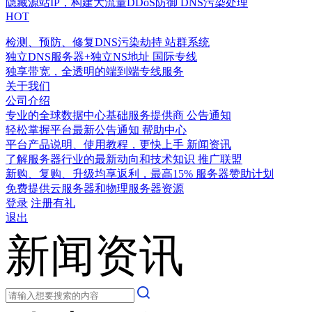
隐藏源站IP，构建大流量DDoS防御
DNS污染处理
HOT
检测、预防、修复DNS污染劫持
站群系统
独立DNS服务器+独立NS地址
国际专线
独享带宽，全透明的端到端专线服务
关于我们
公司介绍
专业的全球数据中心基础服务提供商
公告通知
轻松掌握平台最新公告通知
帮助中心
平台产品说明、使用教程，更快上手
新闻资讯
了解服务器行业的最新动向和技术知识
推广联盟
新购、复购、升级均享返利，最高15%
服务器赞助计划
免费提供云服务器和物理服务器资源
登录
注册有礼
退出
新闻资讯