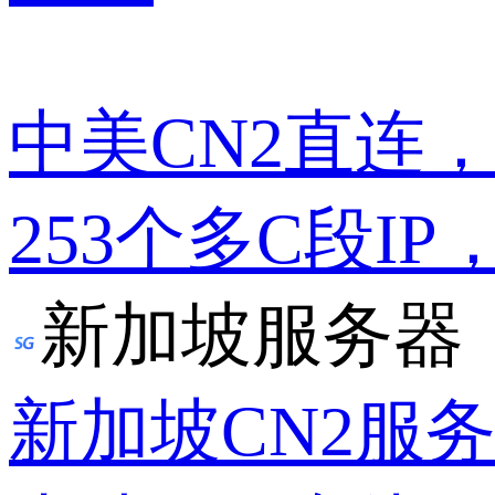
中美CN2直连
253个多C段IP
新加坡服务器
新加坡CN2服