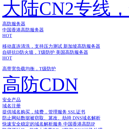
大陆CN2专线
高防服务器
中国香港高防服务器
HOT
移动直连清洗，支持压力测试
新加坡高防服务器
自研抗D防火墙，T级防护
美国高防服务器
HOT
高带宽负载均衡，T级防护
高防CDN
安全产品
域名注册
提供域名购买，续费，管理服务
SSL证书
防止网站数据被窃取、篡改、劫持
DNS域名解析
快速安全稳定的域名解析服务
中国香港高防IP