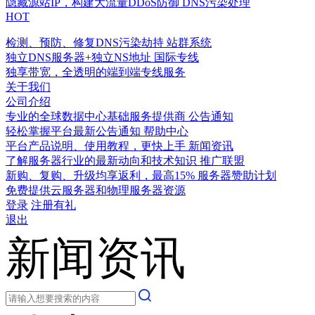
隐藏源站IP，构建大流量DDoS防御
DNS污染处理
HOT
检测、预防、修复DNS污染劫持
站群系统
独立DNS服务器+独立NS地址
国际专线
独享带宽，全透明的端到端专线服务
关于我们
公司介绍
专业的全球数据中心基础服务提供商
公告通知
轻松掌握平台最新公告通知
帮助中心
平台产品说明、使用教程，更快上手
新闻资讯
了解服务器行业的最新动向和技术知识
推广联盟
新购、复购、升级均享返利，最高15%
服务器赞助计划
免费提供云服务器和物理服务器资源
登录
注册有礼
退出
新闻资讯