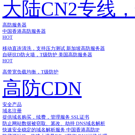
大陆CN2专线
高防服务器
中国香港高防服务器
HOT
移动直连清洗，支持压力测试
新加坡高防服务器
自研抗D防火墙，T级防护
美国高防服务器
HOT
高带宽负载均衡，T级防护
高防CDN
安全产品
域名注册
提供域名购买，续费，管理服务
SSL证书
防止网站数据被窃取、篡改、劫持
DNS域名解析
快速安全稳定的域名解析服务
中国香港高防IP