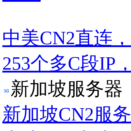
中美CN2直连
253个多C段IP
新加坡服务器
新加坡CN2服