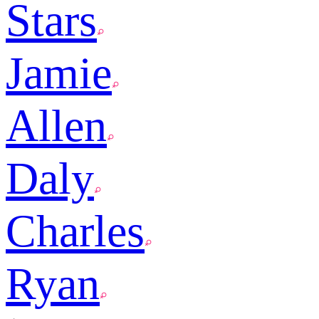
Stars
Jamie
Allen
Daly
Charles
Ryan