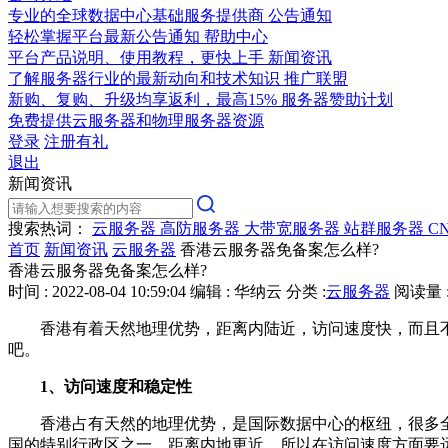
专业的全球数据中心基础服务提供商
公告通知
轻松掌握平台最新公告通知
帮助中心
平台产品说明、使用教程，更快上手
新闻资讯
了解服务器行业的最新动向和技术知识
推广联盟
新购、复购、升级均享返利，最高15%
服务器赞助计划
免费提供云服务器和物理服务器资源
登录
注册有礼
退出
新闻资讯
搜索热词：
云服务器
高防服务器
大带宽服务器
站群服务器
C
首页
新闻资讯
云服务器
香港云服务器免备案怎么样?
香港云服务器免备案怎么样?
时间 : 2022-08-04 10:59:04
编辑 : 华纳云
分类 :
云服务器
阅读量 :
香港有着天然地理优势，距离内陆近，访问速度快，而且不
吧。
1、访问速度和稳定性
香港占有天然的地理优势，是国际数据中心的枢纽，很多全
国的特别行政区之一，距离内地更近，所以在访问速度方面要