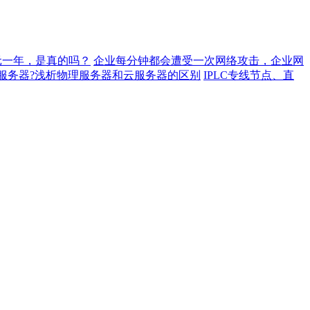
元一年，是真的吗？
企业每分钟都会遭受一次网络攻击，企业网
服务器?浅析物理服务器和云服务器的区别
IPLC专线节点、直