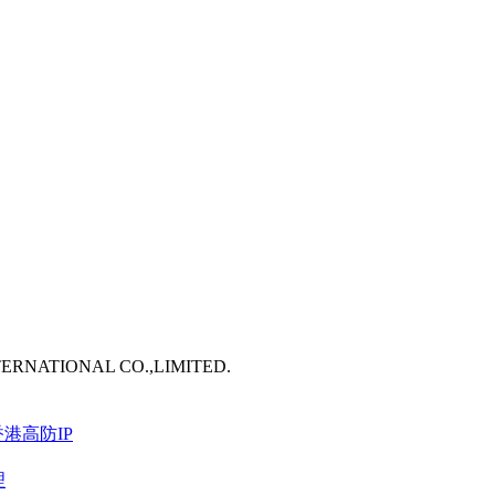
TERNATIONAL CO.,LIMITED.
港高防IP
理