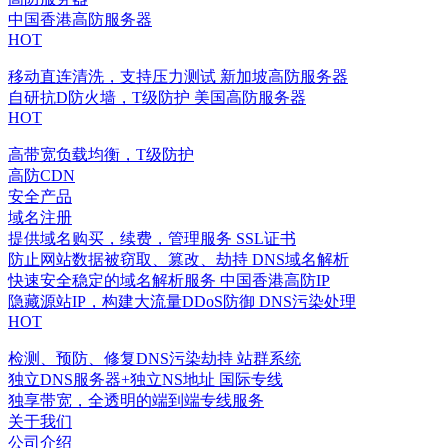
中国香港高防服务器
HOT
移动直连清洗，支持压力测试
新加坡高防服务器
自研抗D防火墙，T级防护
美国高防服务器
HOT
高带宽负载均衡，T级防护
高防CDN
安全产品
域名注册
提供域名购买，续费，管理服务
SSL证书
防止网站数据被窃取、篡改、劫持
DNS域名解析
快速安全稳定的域名解析服务
中国香港高防IP
隐藏源站IP，构建大流量DDoS防御
DNS污染处理
HOT
检测、预防、修复DNS污染劫持
站群系统
独立DNS服务器+独立NS地址
国际专线
独享带宽，全透明的端到端专线服务
关于我们
公司介绍