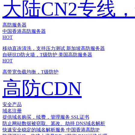
大陆CN2专线
高防服务器
中国香港高防服务器
HOT
移动直连清洗，支持压力测试
新加坡高防服务器
自研抗D防火墙，T级防护
美国高防服务器
HOT
高带宽负载均衡，T级防护
高防CDN
安全产品
域名注册
提供域名购买，续费，管理服务
SSL证书
防止网站数据被窃取、篡改、劫持
DNS域名解析
快速安全稳定的域名解析服务
中国香港高防IP