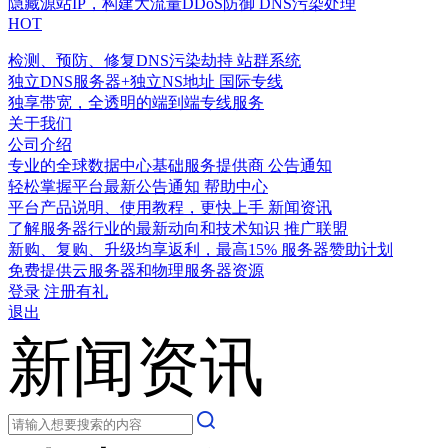
隐藏源站IP，构建大流量DDoS防御
DNS污染处理
HOT
检测、预防、修复DNS污染劫持
站群系统
独立DNS服务器+独立NS地址
国际专线
独享带宽，全透明的端到端专线服务
关于我们
公司介绍
专业的全球数据中心基础服务提供商
公告通知
轻松掌握平台最新公告通知
帮助中心
平台产品说明、使用教程，更快上手
新闻资讯
了解服务器行业的最新动向和技术知识
推广联盟
新购、复购、升级均享返利，最高15%
服务器赞助计划
免费提供云服务器和物理服务器资源
登录
注册有礼
退出
新闻资讯